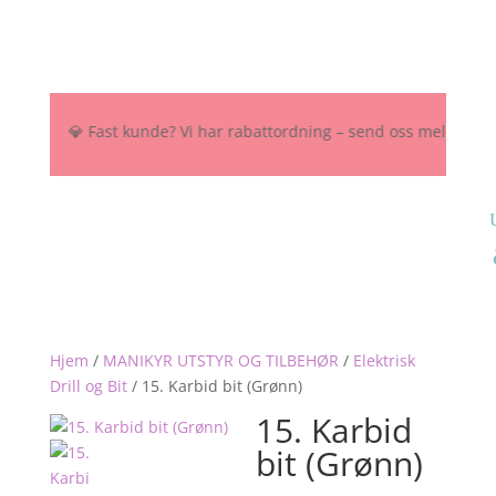
0 NOK 💎 Fast kunde? Vi har rabattordning – send oss melding her, på
Hjem
/
MANIKYR UTSTYR OG TILBEHØR
/
Elektrisk
Drill og Bit
/
15. Karbid bit (Grønn)
15. Karbid
bit (Grønn)