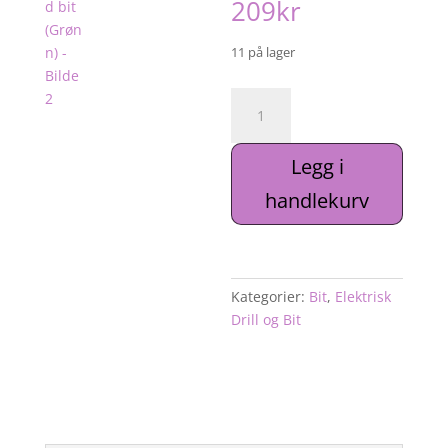
209
kr
11 på lager
15.
Karbid
bit
Legg i
(Grønn)
antall
handlekurv
Kategorier:
Bit
,
Elektrisk
Drill og Bit