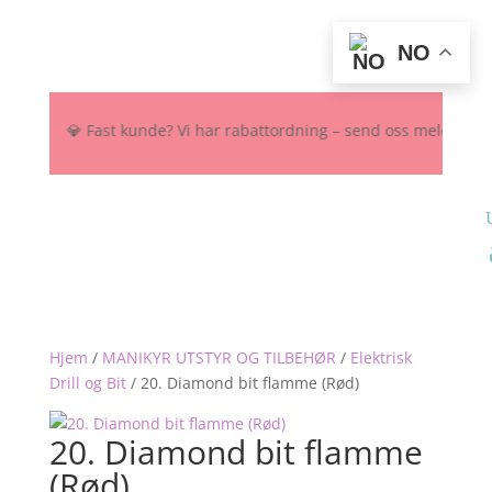
NO
NOK 💎 Fast kunde? Vi har rabattordning – send oss melding her, på I
Hjem
/
MANIKYR UTSTYR OG TILBEHØR
/
Elektrisk
Drill og Bit
/
20. Diamond bit flamme (Rød)
20. Diamond bit flamme
(Rød)