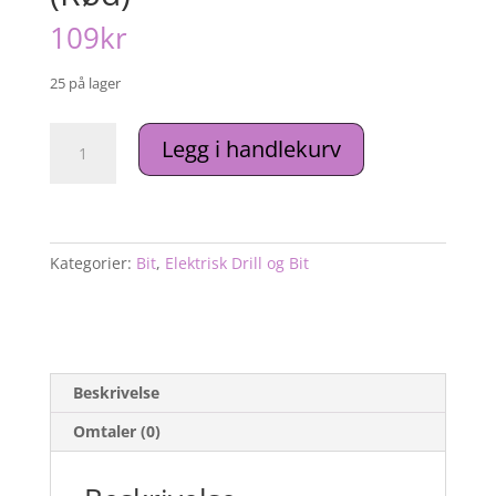
109
kr
25 på lager
20.
Legg i handlekurv
Diamond
bit
flamme
(Rød)
antall
Kategorier:
Bit
,
Elektrisk Drill og Bit
Beskrivelse
Omtaler (0)