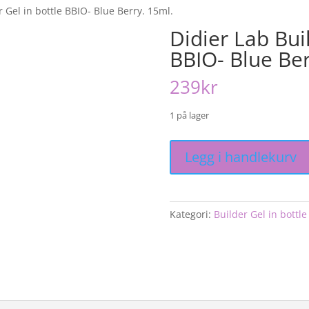
r Gel in bottle BBIO- Blue Berry. 15ml.
Didier Lab Bui
BBIO- Blue Ber
239
kr
1 på lager
Didier
Legg i handlekurv
Lab
Builder
Gel
in
Kategori:
Builder Gel in bottle
bottle
BBIO-
Blue
Berry.
15ml.
antall