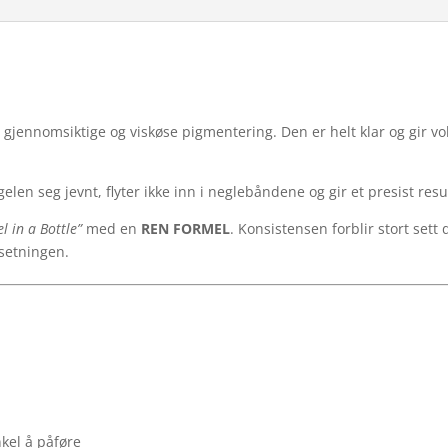
n gjennomsiktige og viskøse pigmentering. Den er helt klar og gir vo
elen seg jevnt, flyter ikke inn i neglebåndene og gir et presist resu
l in a Bottle”
med en
REN FORMEL
. Konsistensen forblir stort set
setningen.
nkel å påføre