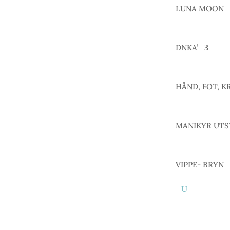
LUNA MOON
DNKA’
HÅND, FOT, K
MANIKYR UTS
VIPPE- BRYN