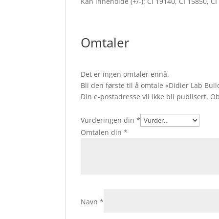
Kan inneholde (+/-): CI 19140, CI 15850, CI
Omtaler
Det er ingen omtaler ennå.
Bli den første til å omtale «Didier Lab Bui
Din e-postadresse vil ikke bli publisert.
Ob
Vurderingen din
*
Omtalen din
*
Navn
*