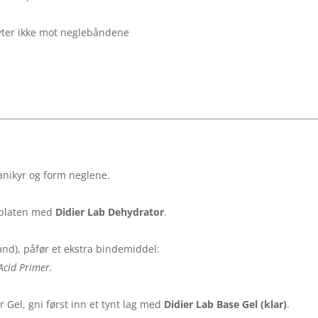
flyter ikke mot neglebåndene
anikyr og form neglene.
leplaten med
Didier Lab Dehydrator
.
and), påfør et ekstra bindemiddel:
Acid Primer.
 Gel, gni først inn et tynt lag med
Didier Lab Base Gel (klar)
.