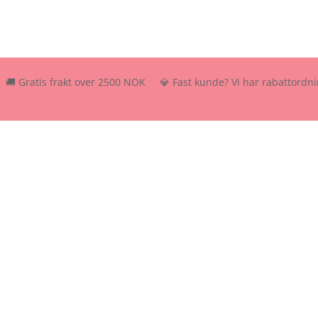
atis frakt over 2500 NOK 💎 Fast kunde? Vi har rabattordning – send 