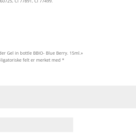
 60725, CI 77891, CI 77499.
lder Gel in bottle BBIO- Blue Berry. 15ml.»
ligatoriske felt er merket med
*