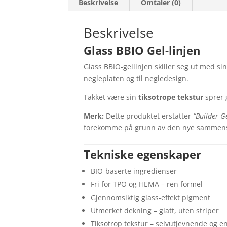
Beskrivelse
Omtaler (0)
Beskrivelse
Glass BBIO Gel-linjen
Glass BBIO-gellinjen skiller seg ut med si
negleplaten og til negledesign.
Takket være sin
tiksotrope tekstur
sprer g
Merk:
Dette produktet erstatter
“Builder Ge
forekomme på grunn av den nye sammen
Tekniske egenskaper
BIO-baserte ingredienser
Fri for TPO og HEMA – ren formel
Gjennomsiktig glass-effekt pigment
Utmerket dekning – glatt, uten striper
Tiksotrop tekstur – selvutjevnende og e