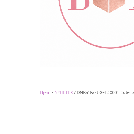
Hjem
/
NYHETER
/
DNKa’ Fast Gel #0001 Euter