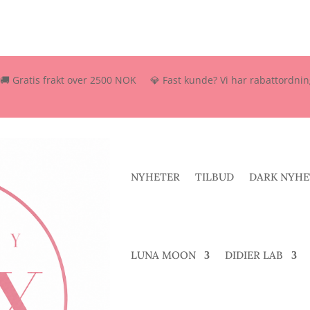
is frakt over 2500 NOK 💎 Fast kunde? Vi har rabattordning – send o
NYHETER
TILBUD
DARK NYHE
LUNA MOON
DIDIER LAB