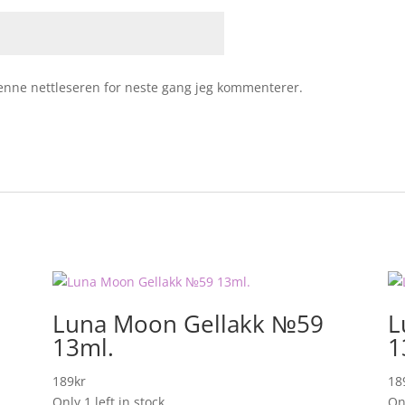
 denne nettleseren for neste gang jeg kommenterer.
Luna Moon Gellakk №59
L
13ml.
1
189
kr
18
Only 1 left in stock
Onl