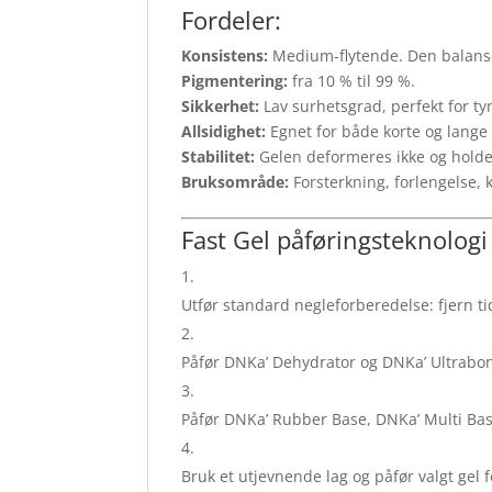
Fordeler:
Konsistens:
Medium-flytende. Den balansert
Pigmentering:
fra 10 % til 99 %.
Sikkerhet:
Lav surhetsgrad, perfekt for ty
Allsidighet:
Egnet for både korte og lange 
Stabilitet:
Gelen deformeres ikke og holder
Bruksområde:
Forsterkning, forlengelse, k
Fast Gel påføringsteknologi
Utfør standard negleforberedelse: fjern ti
Påfør DNKa’ Dehydrator og DNKa’ Ultrabon
Påfør DNKa’ Rubber Base, DNKa’ Multi Base
Bruk et utjevnende lag og påfør valgt gel 