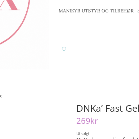
MANIKYR UTSTYR OG TILBEHØR
pe
DNKa’ Fast Ge
269
kr
Utsolgt