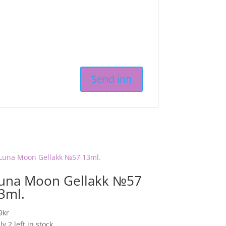
una Moon Gellakk №57
3ml.
9
kr
y 2 left in stock