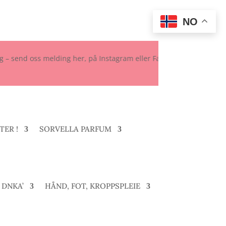
NO
ss melding her, på Instagram eller Facebook. ✈️ Vi tar ferie fra 21.
TER !
SORVELLA PARFUM
DNKA’
HÅND, FOT, KROPPSPLEIE