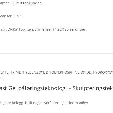
-lampe i 90/180 sekunder.
eanser 3 in 1.
valgt DNKa’ Top, og polymeriser i 120/180 sekunder.
ATE, TRIMETHYLBENZOYL DITOLYLPHOSPHINE OXIDE, HYDROXYCYCL
090
Fast Gel påføringsteknologi – Skulpteringstek
dligere belegg, buff negleoverflaten og utfør manikyr.