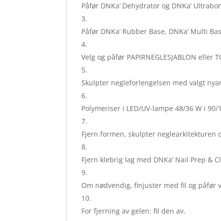
Påfør DNKa’ Dehydrator og DNKa’ Ultrabon
Påfør DNKa’ Rubber Base, DNKa’ Multi Base
Velg og påfør PAPIRNEGLESJABLON eller 
Skulpter negleforlengelsen med valgt nyan
Polymeriser i LED/UV-lampe 48/36 W i 90/
Fjern formen, skulpter neglearkitekturen 
Fjern klebrig lag med DNKa’ Nail Prep & Cl
Om nødvendig, finjuster med fil og påfør 
For fjerning av gelen: fil den av.