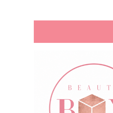
🚚 Grat