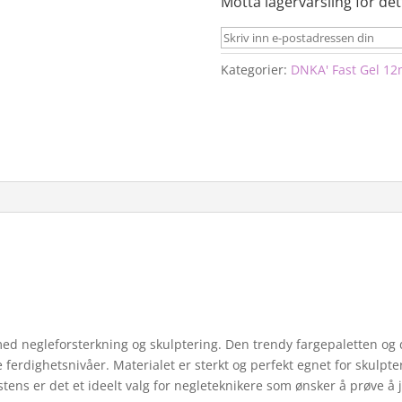
Motta lagervarsling for det
Kategorier:
DNKA' Fast Gel 12
 med negleforsterkning og skulptering. Den trendy fargepaletten og 
e ferdighetsnivåer. Materialet er sterkt og perfekt egnet for skulpter
tens er det et ideelt valg for negleteknikere som ønsker å prøve 