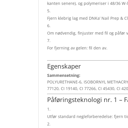
kanten senere), og polymeriser i 48/36 W
Fjern klebrig lag med DNKa’ Nail Prep & Cl
Om nødvendig, finjuster med fil og påfør 
For fjerning av gelen: fil den av.
Egenskaper
Sammensetning:
POLYURETHANE-6, ISOBORNYL METHACRYL
77120, CI 19140, CI 77266, CI 45430, CI 42
Påføringsteknologi nr. 1 – 
Utfør standard negleforberedelse: fjern ti