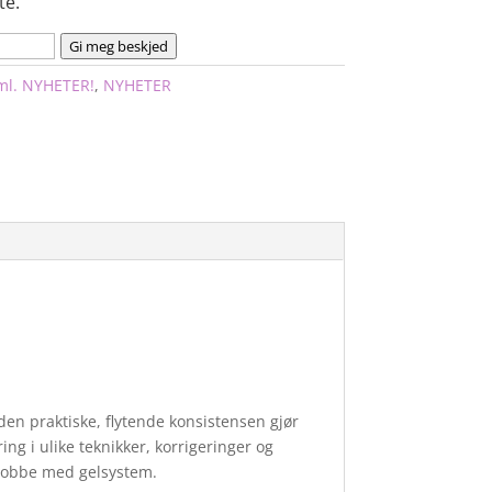
te.
Gi meg beskjed
ml. NYHETER!
,
NYHETER
den praktiske, flytende konsistensen gjør
ing i ulike teknikker, korrigeringer og
å jobbe med gelsystem.