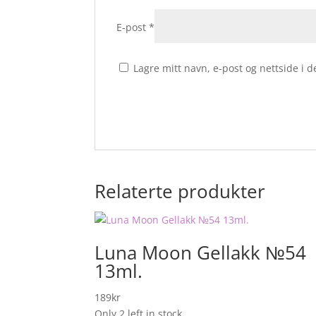
E-post
*
Lagre mitt navn, e-post og nettside i
Relaterte produkter
Luna Moon Gellakk №54
13ml.
189
kr
Only 2 left in stock