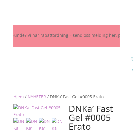
 kunde? Vi har rabattordning – send oss melding her, på Instagram el
Hjem
/
NYHETER
/
DNKa’ Fast Gel #0005 Erato
DNKa’ Fast
Gel #0005
Erato