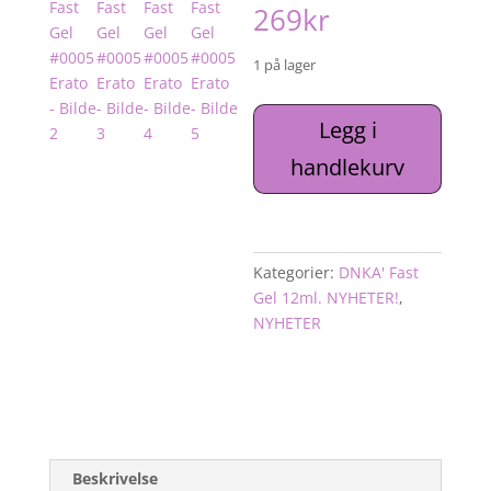
269
kr
1 på lager
DNKa'
Legg i
Fast
handlekurv
Gel
#0005
Erato
antall
Kategorier:
DNKA' Fast
Gel 12ml. NYHETER!
,
NYHETER
Beskrivelse