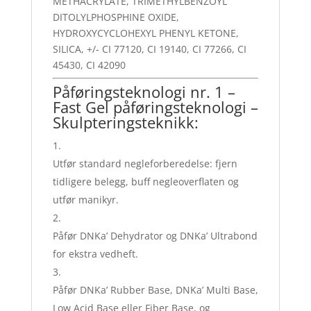
METHACRYLATE, TRIMETHYLBENZOYL
DITOLYLPHOSPHINE OXIDE,
HYDROXYCYCLOHEXYL PHENYL KETONE,
SILICA, +/- CI 77120, CI 19140, CI 77266, CI
45430, CI 42090
Påføringsteknologi nr. 1 –
Fast Gel påføringsteknologi –
Skulpteringsteknikk:
Utfør standard negleforberedelse: fjern
tidligere belegg, buff negleoverflaten og
utfør manikyr.
Påfør DNKa’ Dehydrator og DNKa’ Ultrabond
for ekstra vedheft.
Påfør DNKa’ Rubber Base, DNKa’ Multi Base,
Low Acid Base eller Fiber Base, og