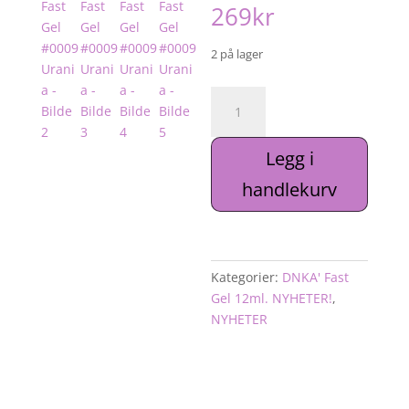
269
kr
2 på lager
DNKa'
Fast
Gel
Legg i
#0009
Urania
handlekurv
antall
Kategorier:
DNKA' Fast
Gel 12ml. NYHETER!
,
NYHETER