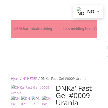
NO
nde? Vi har rabattordning – send oss melding her, på Instagram elle
Hjem
/
NYHETER
/
DNKa’ Fast Gel #0009 Urania
DNKa’ Fast
Gel #0009
Urania