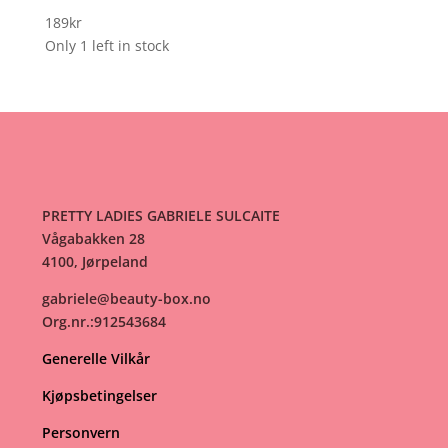
189
kr
Only 1 left in stock
PRETTY LADIES GABRIELE SULCAITE
Vågabakken 28
4100, Jørpeland
gabriele@beauty-box.no
Org.nr.:912543684
Generelle Vilkår
Kjøpsbetingelser
Personvern