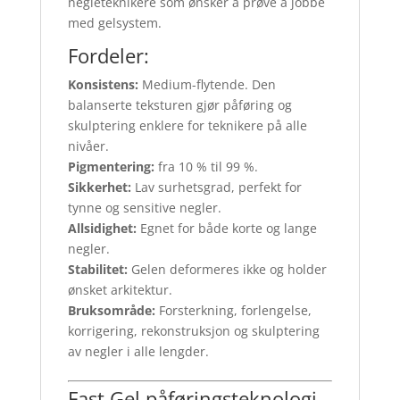
negleteknikere som ønsker å prøve å jobbe
med gelsystem.
Fordeler:
Konsistens:
Medium-flytende. Den
balanserte teksturen gjør påføring og
skulptering enklere for teknikere på alle
nivåer.
Pigmentering:
fra 10 % til 99 %.
Sikkerhet:
Lav surhetsgrad, perfekt for
tynne og sensitive negler.
Allsidighet:
Egnet for både korte og lange
negler.
Stabilitet:
Gelen deformeres ikke og holder
ønsket arkitektur.
Bruksområde:
Forsterkning, forlengelse,
korrigering, rekonstruksjon og skulptering
av negler i alle lengder.
Fast Gel påføringsteknologi –