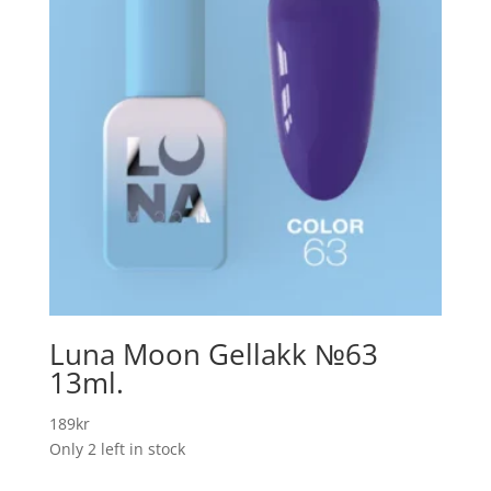
Luna Moon Gellakk №63
13ml.
189
kr
Only 2 left in stock