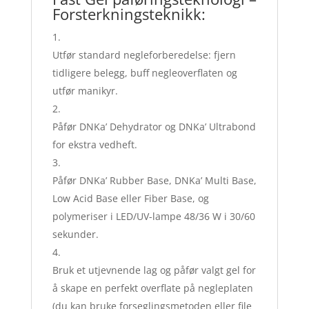
Forsterkningsteknikk:
Utfør standard negleforberedelse: fjern
tidligere belegg, buff negleoverflaten og
utfør manikyr.
Påfør DNKa’ Dehydrator og DNKa’ Ultrabond
for ekstra vedheft.
Påfør DNKa’ Rubber Base, DNKa’ Multi Base,
Low Acid Base eller Fiber Base, og
polymeriser i LED/UV-lampe 48/36 W i 30/60
sekunder.
Bruk et utjevnende lag og påfør valgt gel for
å skape en perfekt overflate på negleplaten
(du kan bruke forseglingsmetoden eller file