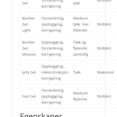
forsterkning,
Middels
Gel
tykk
korrigering
Builder
Forsterkning,
Medium
Gel
oppbygging,
tykk, mer
Middels
Light
korrigering
flytende
Builder
Oppbygging,
Tykk og
Gel
forsterkning,
flytende
Middels
Mousse
korrigering
samtidig
Oppbygging,
Jelly Gel
rekonstruksjon,
Tykk
Maksimal
korrigering
Forsterkning,
Medium
Fast Gel
oppbygging,
Middels
flytende
korrigering
Egenskaper