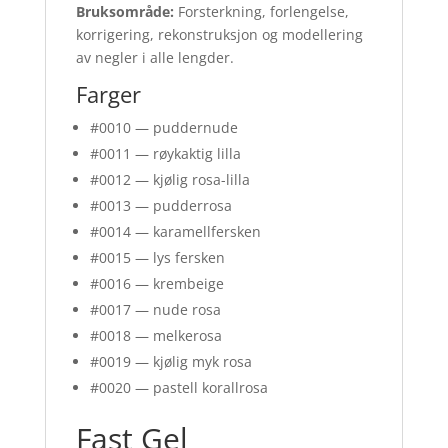
Bruksområde:
Forsterkning, forlengelse,
korrigering, rekonstruksjon og modellering
av negler i alle lengder.
Farger
#0010 — puddernude
#0011 — røykaktig lilla
#0012 — kjølig rosa-lilla
#0013 — pudderrosa
#0014 — karamellfersken
#0015 — lys fersken
#0016 — krembeige
#0017 — nude rosa
#0018 — melkerosa
#0019 — kjølig myk rosa
#0020 — pastell korallrosa
Fast Gel