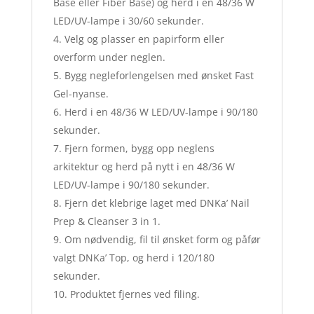
Base eller Fiber Base) og herd i en 48/36 W
LED/UV-lampe i 30/60 sekunder.
Velg og plasser en papirform eller
overform under neglen.
Bygg negleforlengelsen med ønsket Fast
Gel-nyanse.
Herd i en 48/36 W LED/UV-lampe i 90/180
sekunder.
Fjern formen, bygg opp neglens
arkitektur og herd på nytt i en 48/36 W
LED/UV-lampe i 90/180 sekunder.
Fjern det klebrige laget med DNKa’ Nail
Prep & Cleanser 3 in 1.
Om nødvendig, fil til ønsket form og påfør
valgt DNKa’ Top, og herd i 120/180
sekunder.
Produktet fjernes ved filing.