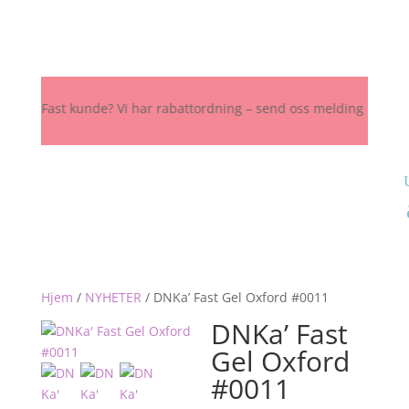
 Fast kunde? Vi har rabattordning – send oss melding her, på Instagr
Hjem
/
NYHETER
/
DNKa’ Fast Gel Oxford #0011
DNKa’ Fast
Gel Oxford
#0011