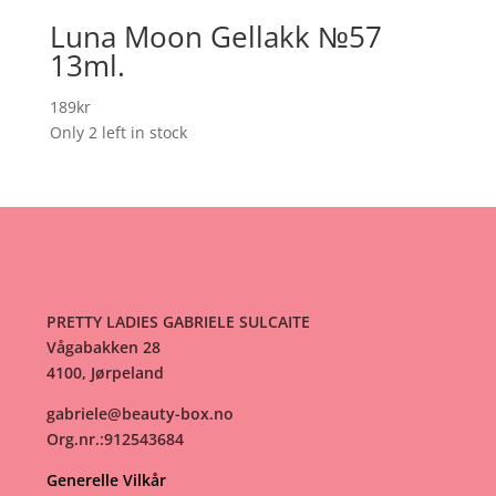
Luna Moon Gellakk №57
13ml.
189
kr
Only 2 left in stock
PRETTY LADIES GABRIELE SULCAITE
Vågabakken 28
4100, Jørpeland
gabriele@beauty-box.no
Org.nr.:912543684
Generelle Vilkår