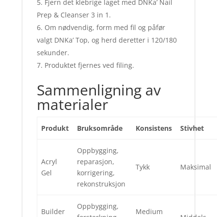
Fjern det klebrige laget med DNKa’ Nail
Prep & Cleanser 3 in 1.
Om nødvendig, form med fil og påfør
valgt DNKa’ Top, og herd deretter i 120/180
sekunder.
Produktet fjernes ved filing.
Sammenligning av
materialer
Produkt
Bruksområde
Konsistens
Stivhet
Oppbygging,
Acryl
reparasjon,
Tykk
Maksimal
Gel
korrigering,
rekonstruksjon
Oppbygging,
Builder
Medium