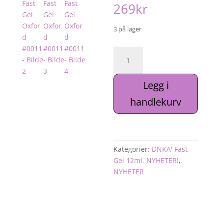
269
kr
3 på lager
DNKa'
Fast
Gel
Legg i
Oxford
#0011
handlekurv
antall
Kategorier:
DNKA' Fast
Gel 12ml. NYHETER!
,
NYHETER