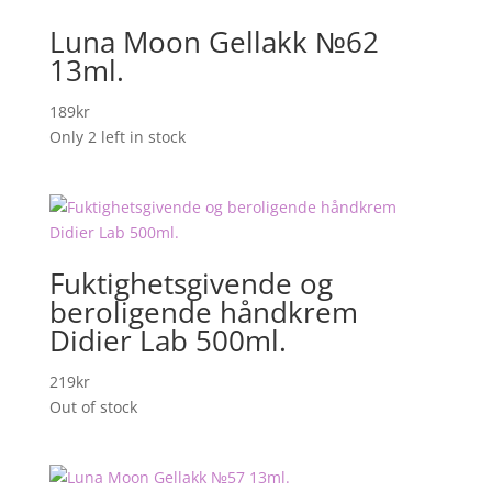
Luna Moon Gellakk №62
13ml.
189
kr
Only 2 left in stock
Fuktighetsgivende og
beroligende håndkrem
Didier Lab 500ml.
219
kr
Out of stock