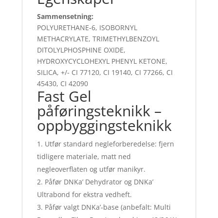
Sammensetning:
POLYURETHANE-6, ISOBORNYL
METHACRYLATE, TRIMETHYLBENZOYL
DITOLYLPHOSPHINE OXIDE,
HYDROXYCYCLOHEXYL PHENYL KETONE,
SILICA, +/- CI 77120, CI 19140, CI 77266, CI
45430, CI 42090
Fast Gel
påføringsteknikk –
oppbyggingsteknikk
Utfør standard negleforberedelse: fjern
tidligere materiale, matt ned
negleoverflaten og utfør manikyr.
Påfør DNKa’ Dehydrator og DNKa’
Ultrabond for ekstra vedheft.
Påfør valgt DNKa’-base (anbefalt: Multi