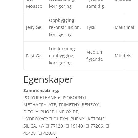
Mousse
korrigering
samtidig
Oppbygging,
Jelly Gel
rekonstruksjon,
Tykk
Maksimal
korrigering
Forsterkning,
Medium
Fast Gel
oppbygging,
Middels
flytende
korrigering
Egenskaper
Sammensetning:
POLYURETHANE-6, ISOBORNYL
METHACRYLATE, TRIMETHYLBENZOYL
DITOLYLPHOSPHINE OXIDE,
HYDROXYCYCLOHEXYL PHENYL KETONE,
SILICA, +/- CI 77120, CI 19140, CI 77266, CI
45430, CI 42090