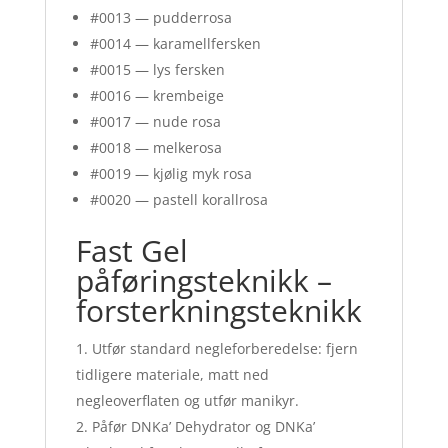
#0013 — pudderrosa
#0014 — karamellfersken
#0015 — lys fersken
#0016 — krembeige
#0017 — nude rosa
#0018 — melkerosa
#0019 — kjølig myk rosa
#0020 — pastell korallrosa
Fast Gel
påføringsteknikk –
forsterkningsteknikk
Utfør standard negleforberedelse: fjern
tidligere materiale, matt ned
negleoverflaten og utfør manikyr.
Påfør DNKa’ Dehydrator og DNKa’