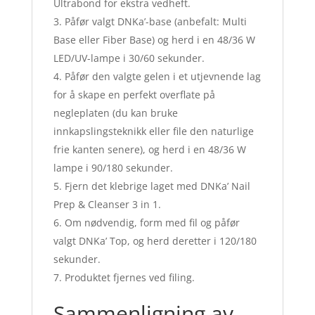
Ultrabond for ekstra vedheft.
Påfør valgt DNKa’-base (anbefalt: Multi
Base eller Fiber Base) og herd i en 48/36 W
LED/UV-lampe i 30/60 sekunder.
Påfør den valgte gelen i et utjevnende lag
for å skape en perfekt overflate på
negleplaten (du kan bruke
innkapslingsteknikk eller file den naturlige
frie kanten senere), og herd i en 48/36 W
lampe i 90/180 sekunder.
Fjern det klebrige laget med DNKa’ Nail
Prep & Cleanser 3 in 1.
Om nødvendig, form med fil og påfør
valgt DNKa’ Top, og herd deretter i 120/180
sekunder.
Produktet fjernes ved filing.
Sammenligning av