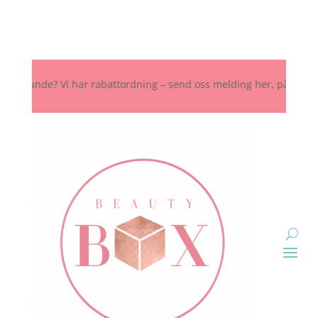
unde? Vi har rabattordning – send oss melding her, på Instagram elle