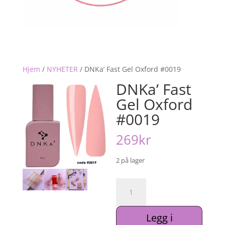
Hjem
/
NYHETER
/
DNKa’ Fast Gel Oxford #0019
DNKa’ Fast
Gel Oxford
#0019
269
kr
2 på lager
DNKa'
Fast
Gel
Legg i
Oxford