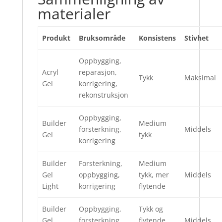
materialer
Produkt
Bruksområde
Konsistens
Stivhet
Oppbygging,
Acryl
reparasjon,
Tykk
Maksimal
Gel
korrigering,
rekonstruksjon
Oppbygging,
Builder
Medium
forsterkning,
Middels
Gel
tykk
korrigering
Builder
Forsterkning,
Medium
Gel
oppbygging,
tykk, mer
Middels
Light
korrigering
flytende
Builder
Oppbygging,
Tykk og
Gel
forsterkning,
flytende
Middels