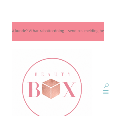
ast kunde? Vi har rabattordning – send oss melding her, på Instagra