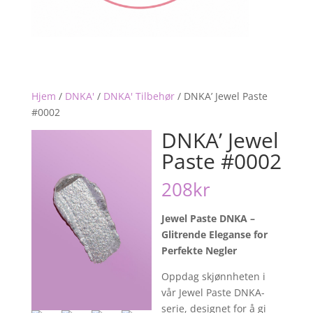
Hjem
/
DNKA'
/
DNKA' Tilbehør
/
DNKA’ Jewel Paste
#0002
DNKA’ Jewel
Paste #0002
208
kr
Jewel Paste DNKA –
Glitrende Eleganse for
Perfekte Negler
Oppdag skjønnheten i
vår Jewel Paste DNKA-
serie, designet for å gi