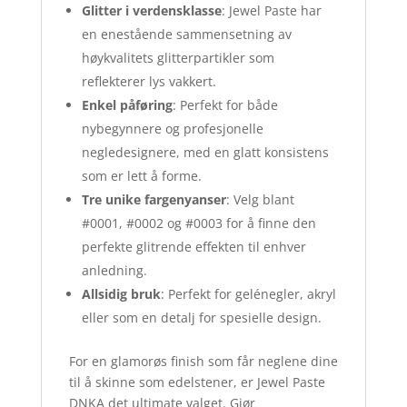
Glitter i verdensklasse
: Jewel Paste har
en enestående sammensetning av
høykvalitets glitterpartikler som
reflekterer lys vakkert.
Enkel påføring
: Perfekt for både
nybegynnere og profesjonelle
negledesignere, med en glatt konsistens
som er lett å forme.
Tre unike fargenyanser
: Velg blant
#0001, #0002 og #0003 for å finne den
perfekte glitrende effekten til enhver
anledning.
Allsidig bruk
: Perfekt for gelénegler, akryl
eller som en detalj for spesielle design.
For en glamorøs finish som får neglene dine
til å skinne som edelstener, er Jewel Paste
DNKA det ultimate valget. Gjør