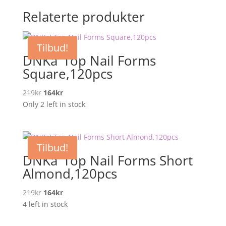
Relaterte produkter
Tilbud!
DNKa’ Top Nail Forms
Square,120pcs
Opprinnelig
Nåværende
219
kr
164
kr
pris
pris
Only 2 left in stock
var:
er:
219kr.
164kr.
Tilbud!
DNKa’ Top Nail Forms Short
Almond,120pcs
Opprinnelig
Nåværende
219
kr
164
kr
pris
pris
4 left in stock
var:
er: