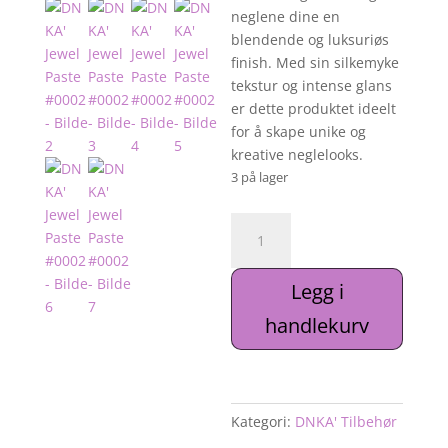
neglene dine en
blendende og luksuriøs
finish. Med sin silkemyke
tekstur og intense glans
er dette produktet ideelt
for å skape unike og
kreative neglelooks.
3 på lager
DNKA'
Jewel
Paste
Legg i
#0002
antall
handlekurv
Kategori:
DNKA' Tilbehør