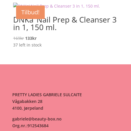
219kr.
164kr.
Tilbud!
DNKa’ Nail Prep & Cleanser 3
in 1, 150 ml.
Opprinnelig
Nåværende
169
kr
133
kr
pris
pris
37 left in stock
var:
er:
169kr.
133kr.
PRETTY LADIES GABRIELE SULCAITE
Vågabakken 28
4100, Jørpeland
gabriele@beauty-box.no
Org.nr.:912543684