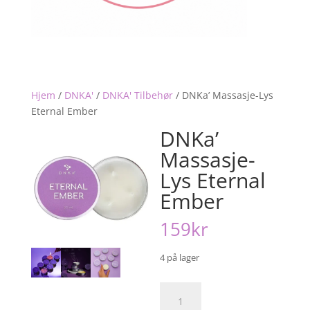
Hjem
/
DNKA'
/
DNKA' Tilbehør
/
DNKa’ Massasje-Lys
Eternal Ember
DNKa’
Massasje-
Lys Eternal
Ember
159
kr
4 på lager
DNKa’
Massasje-