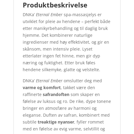
Produktbeskrivelse
DNKa’
Eternal Ember
spa-massasjelys er
utviklet for pleie av hendene – perfekt både
etter manikyrbehandling og til daglig bruk
hjemme. Det kombinerer naturlige
ingredienser med høy effektivitet, og gir en
skånsom, men intensiv pleie. Lyset
etterlater ingen fet hinne, men gir dyp
næring og fuktighet. Etter bruk føles
hendene silkemyke, glatte og velstelte.
DNKa’
Eternal Ember
omslutter deg med
varme og komfort
, takket være den
raffinerte
safrandoften
som skaper en
følelse av luksus og ro. De rike, dype tonene
bringer en atmosfære av harmoni og
eleganse. Duften av safran, kombinert med
subtile
treaktige nyanser
, fyller rommet
med en følelse av evig varme, selvtillit og