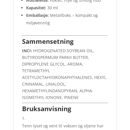
Hudfølelse:
Fuktet, myk og smidig hud
Kapasitet:
30 ml
Emballasje:
Metallboks – kompakt og
miljøvennlig
Sammensetning
INCI:
HYDROGENATED SOYBEAN OIL,
BUTYROSPERMUM PARKII BUTTER,
DIPROPYLENE GLYCOL, AROMA,
TETRAMETHYL
ACETYLOCTAHYDRONAPHTHALENES, HEXYL
CINNAMAL, LINALOOL,
HEXAMETHYLINDANOPYRAN, ALPHA-
ISOMETHYL IONONE, PINENE
Bruksanvisning
Tenn lyset og vent til voksen og oljene har