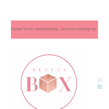
t kunde? Vi har rabattordning – send oss melding her, på Instagram e