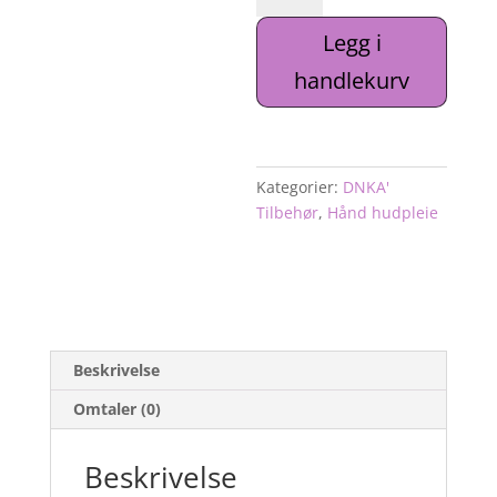
Lys
Legg i
Eternal
Ember
handlekurv
antall
Kategorier:
DNKA'
Tilbehør
,
Hånd hudpleie
Beskrivelse
Omtaler (0)
Beskrivelse