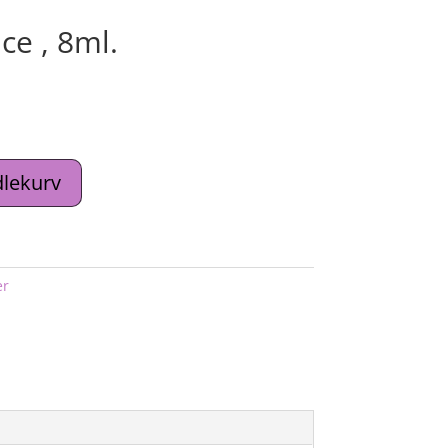
ce , 8ml.
dlekurv
er