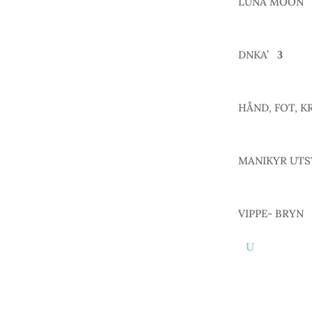
LUNA MOON
DNKA’
HÅND, FOT, K
MANIKYR UTS
VIPPE- BRYN