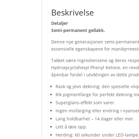
Beskrivelse
Detaljer
Semi-permanent gellakk.
Denne nye generasjonen semi-permanent gel
essensielle egenskapene for manikyrmestere
Takket være ingrediensene og deres respe
Hydroxycyclohexyl Phenyl Ketone, en revol
åpenbar fordel i utviklingen av dette prod
Rask og jevn dekning: den spesielle «li
Rik pigmentfarge for perfekt dekning me
Superglans-effekt som varer.
Ingen misfarging eller endring i nyanse
Lang holdbarhet – 14 dager eller mer.
Lett å løse opp.
Herding: 60 sekunder under LED-lampe 