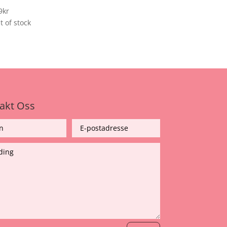
9
kr
t of stock
akt Oss