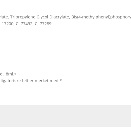
ate, Tripropylene Glycol Diacrylate, Bis(4-methylphenyl)phosphory
I 17200, CI 77492, CI 77289.
e , 8ml.»
ligatoriske felt er merket med
*