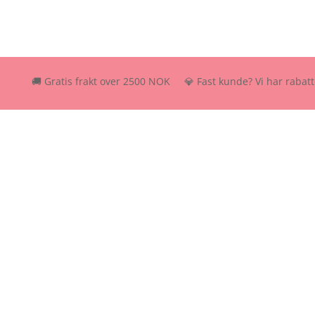
🚚 Gratis frakt over 2500 NOK 💎 Fast kunde? Vi har rabattordning 