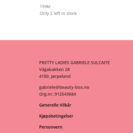
159
kr
Only 2 left in stock
PRETTY LADIES GABRIELE SULCAITE
Vågabakken 28
4100, Jørpeland
gabriele@beauty-box.no
Org.nr.:912543684
Generelle Vilkår
Kjøpsbetingelser
Personvern