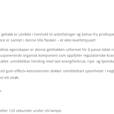
lakk er utviklet i henhold til anbefalinger og behov fra profesjone
 er samlet i denne lille flasken – et ekte kvalitetsjuvel!
ktive egenskaper er denne gelélakken utformet for å passe både n
usjonerende organisk komponent som oppfyller regulatoriske krav, 
uktet: umiddelbar herding med lavt energiforbruk, ripe- og kjemika
quid gum effect»-konsistensen dekker umiddelbart ujevnheter i neg
d ett strøk.
n.
eller 120 sekunder under UV-lampe.