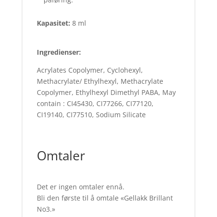
Kapasitet:
8 ml
Ingredienser:
Acrylates Copolymer, Cyclohexyl,
Methacrylate/ Ethylhexyl, Methacrylate
Copolymer, Ethylhexyl Dimethyl PABA, May
contain : CI45430, CI77266, CI77120,
CI19140, CI77510, Sodium Silicate
Omtaler
Det er ingen omtaler ennå.
Bli den første til å omtale «Gellakk Brillant
No3.»