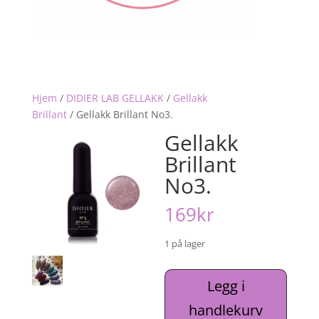
Hjem
/
DIDIER LAB GELLAKK
/
Gellakk
Brillant
/
Gellakk Brillant No3.
Gellakk
Brillant
No3.
169
kr
1 på lager
Gellakk
Legg i
Brillant
handlekurv
No3.