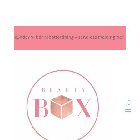
st kunde? Vi har rabattordning – send oss melding her, på Instagram 