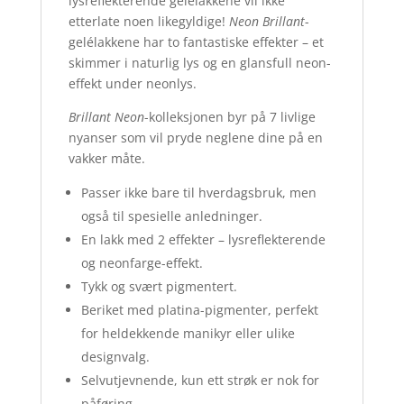
lysreflekterende gelélakkene vil ikke
etterlate noen likegyldige!
Neon Brillant
-
gelélakkene har to fantastiske effekter – et
skimmer i naturlig lys og en glansfull neon-
effekt under neonlys.
Brillant Neon
-kolleksjonen byr på 7 livlige
nyanser som vil pryde neglene dine på en
vakker måte.
Passer ikke bare til hverdagsbruk, men
også til spesielle anledninger.
En lakk med 2 effekter – lysreflekterende
og neonfarge-effekt.
Tykk og svært pigmentert.
Beriket med platina-pigmenter, perfekt
for heldekkende manikyr eller ulike
designvalg.
Selvutjevnende, kun ett strøk er nok for
påføring.