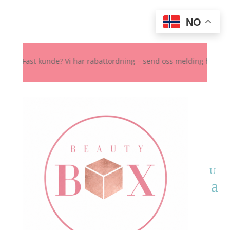
NO
 Fast kunde? Vi har rabattordning – send oss melding her, på Instag