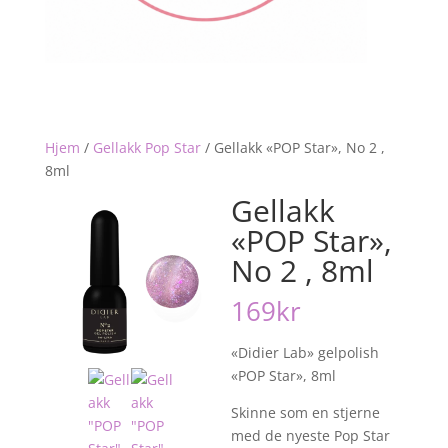
Hjem
/
Gellakk Pop Star
/
Gellakk «POP Star», No 2 ,
8ml
Gellakk
«POP Star»,
No 2 , 8ml
169
kr
«Didier Lab» gelpolish
«POP Star», 8ml
Skinne som en stjerne
med de nyeste Pop Star