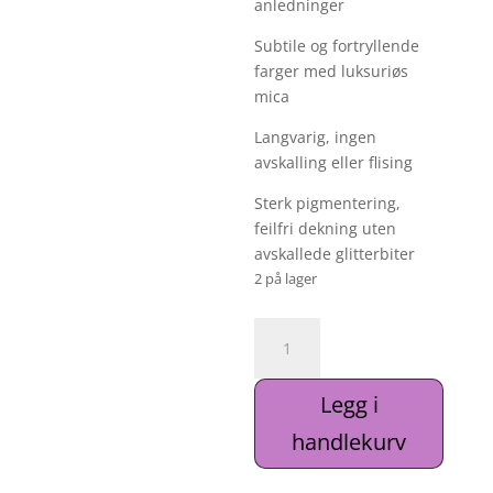
anledninger
Subtile og fortryllende
farger med luksuriøs
mica
Langvarig, ingen
avskalling eller flising
Sterk pigmentering,
feilfri dekning uten
avskallede glitterbiter
2 på lager
Gellakk
"POP
Star",
Legg i
No
2
handlekurv
,
8ml