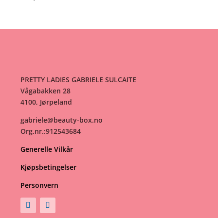
var:
er:
29kr.
14kr.
PRETTY LADIES GABRIELE SULCAITE
Vågabakken 28
4100, Jørpeland
gabriele@beauty-box.no
Org.nr.:912543684
Generelle Vilkår
Kjøpsbetingelser
Personvern