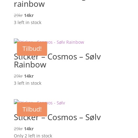
rainbow
Opprinnelig
Nåværende
29
kr
14
kr
pris
pris
3 left in stock
var:
er:
29kr.
14kr.
Tilbud!
Sticker – Cosmos – Sølv
Rainbow
Opprinnelig
Nåværende
29
kr
14
kr
pris
pris
3 left in stock
var:
er:
29kr.
14kr.
Tilbud!
Sticker – Cosmos – Sølv
Opprinnelig
Nåværende
29
kr
14
kr
pris
pris
Only 2 left in stock