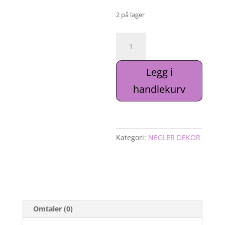
pris
pris
var:
er:
2 på lager
29kr.
14kr.
Sticker
-
Star
Legg i
-
sølv
handlekurv
antall
Kategori:
NEGLER DEKOR
Omtaler (0)