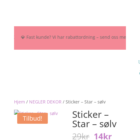
0 NOK 💎 Fast kunde? Vi har rabattordning – send oss melding her, på
Hjem
/
NEGLER DEKOR
/
Sticker – Star – sølv
Sticker –
Tilbud!
Star – sølv
Opprinnelig
Nåvær
29
kr
14
kr