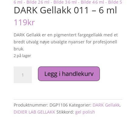
DARK Gellakk 011 – 6 ml
119
kr
DARK Gellakk er en pigmentert fargegellakk med et
bredt utvalg nøye utvalgte nyanser for profesjonell
bruk.
2 på lager
DARK
Legg i handlekurv
Gellakk
011
–
6
ml
Produktnummer:
DGP1106
Kategorier:
DARK Gellakk
,
antall
DIDIER LAB GELLAKK
Stikkord:
gel polish