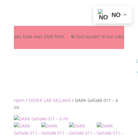
NO
🚚 Gratis frakt over 2500 NOK 💎 Fast kunde? Vi har rabattordning – 
Hjem
/
DIDIER LAB GELLAKK
/
DARK Gellakk 011 – 6
ml