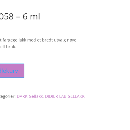
058 – 6 ml
 fargegellakk med et bredt utvalg nøye
ell bruk.
dlekurv
egorier:
DARK Gellakk
,
DIDIER LAB GELLAKK