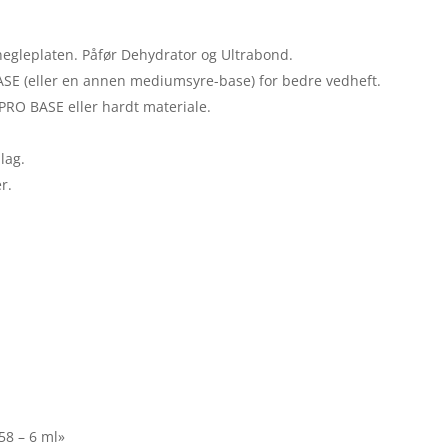
negleplaten. Påfør Dehydrator og Ultrabond.
ASE (eller en annen mediumsyre-base) for bedre vedheft.
 PRO BASE eller hardt materiale.
lag.
r.
58 – 6 ml»