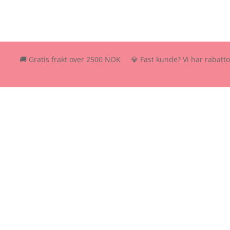
🚚 Gratis frakt over 2500 NOK 💎 Fast kunde? Vi har rabattordning –