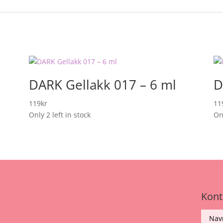
DARK Gellakk 017 – 6 ml
D
119
kr
11
Only 2 left in stock
Onl
Kont