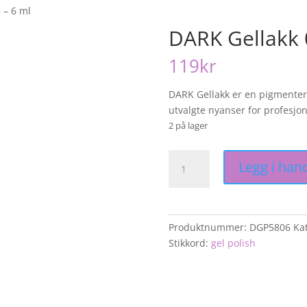
 – 6 ml
DARK Gellakk 
119
kr
DARK Gellakk er en pigmentert
utvalgte nyanser for profesjon
2 på lager
DARK
Legg i han
Gellakk
058
–
6
Produktnummer:
DGP5806
Kat
ml
Stikkord:
gel polish
antall