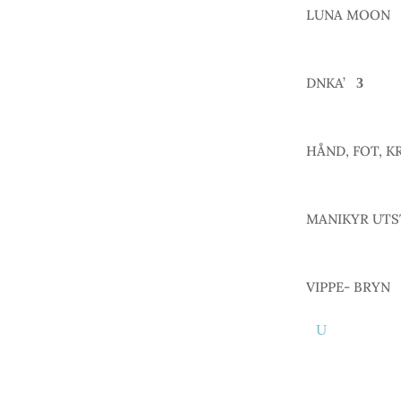
LUNA MOON
DNKA’
HÅND, FOT, K
MANIKYR UTS
VIPPE- BRYN