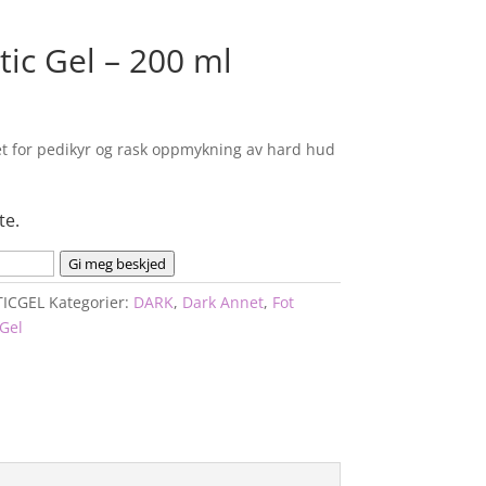
ic Gel – 200 ml
let for pedikyr og rask oppmykning av hard hud
te.
Gi meg beskjed
ICGEL
Kategorier:
DARK
,
Dark Annet
,
Fot
 Gel