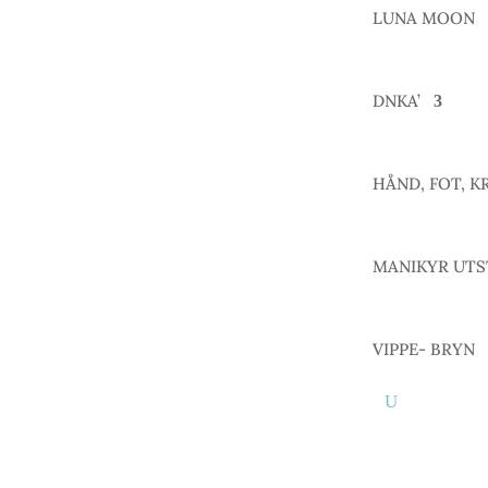
LUNA MOON
DNKA’
HÅND, FOT, K
MANIKYR UTS
VIPPE- BRYN