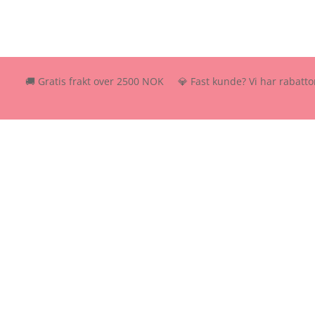
🚚 Gratis frakt over 2500 NOK 💎 Fast kunde? Vi har rabattordning –