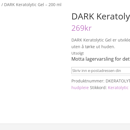
e
/
DARK Keratolytic Gel – 200 ml
DARK Keratolyt
269
kr
DARK Keratolytic Gel er utvik
uten å tørke ut huden.
Utsolgt
Motta lagervarsling for det
Produktnummer:
DKERATOLYT
hudpleie
Stikkord:
Keratolytic