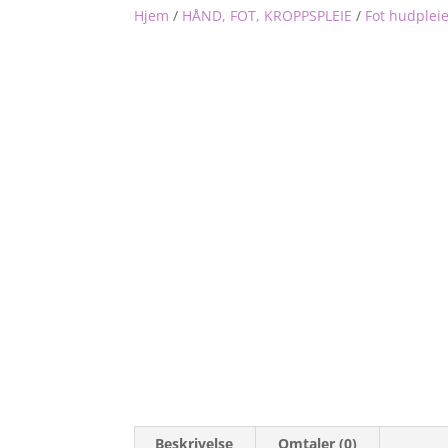
Hjem
/
HÅND, FOT, KROPPSPLEIE
/
Fot hudplei
Beskrivelse
Omtaler (0)