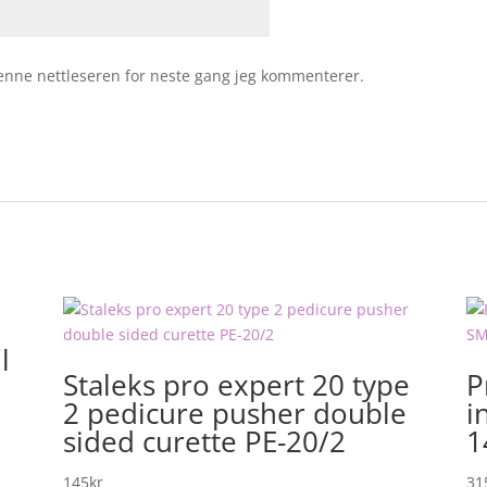
 denne nettleseren for neste gang jeg kommenterer.
l
Staleks pro expert 20 type
P
2 pedicure pusher double
i
sided curette PE-20/2
1
145
kr
31