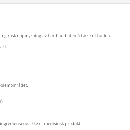
kyr og rask oppmykning av hard hud uten å tørke ut huden.
akt.
roblemområdet.
y.
t ingrediensene. Ikke et medisinsk produkt.