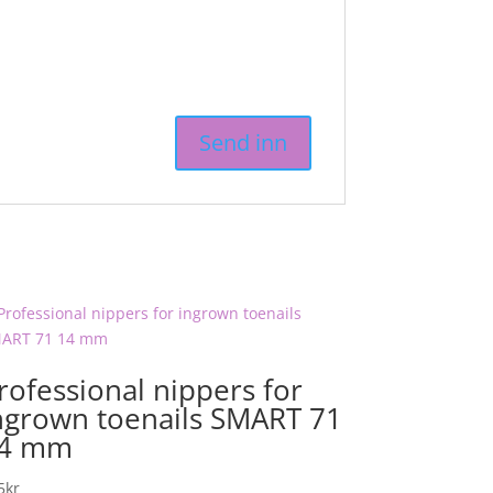
rofessional nippers for
ngrown toenails SMART 71
4 mm
5
kr