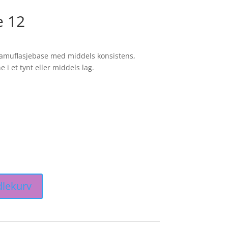
e 12
sområde:
kr
kamuflasjebase med middels konsistens,
e i et tynt eller middels lag.
kr
dlekurv