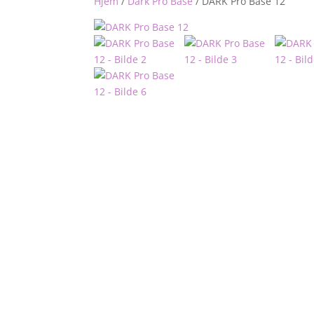
Hjem
/
Dark Pro Base
/
DARK Pro Base 12