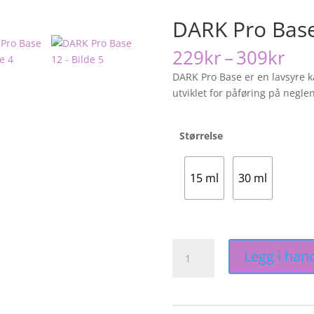
DARK Pro Bas
Pri
229
kr
–
309
kr
229
DARK Pro Base er en lavsyre 
til
utviklet for påføring på neglen
309
Størrelse
15 ml
30 ml
DARK
Legg i han
Pro
Base
12
antall