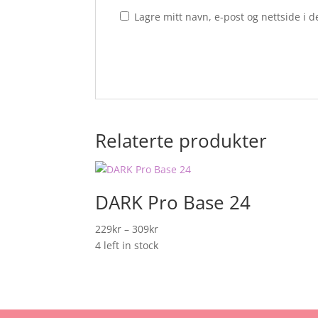
Lagre mitt navn, e-post og nettside i
Relaterte produkter
DARK Pro Base 24
Prisområde:
229
kr
–
309
kr
229kr
4 left in stock
til
309kr