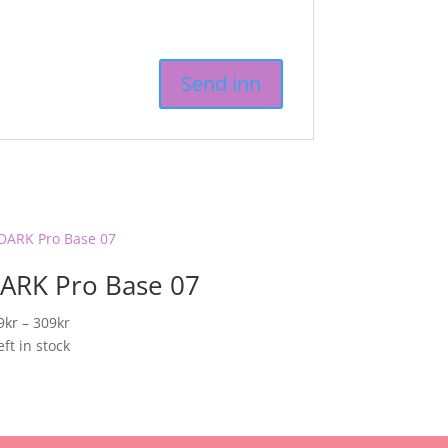
ARK Pro Base 07
Prisområde:
9
kr
–
309
kr
229kr
eft in stock
til
309kr