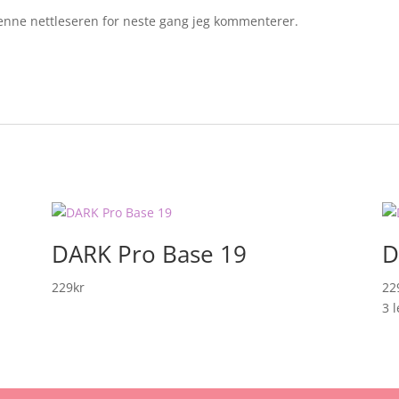
 denne nettleseren for neste gang jeg kommenterer.
DARK Pro Base 19
D
229
kr
22
3 l