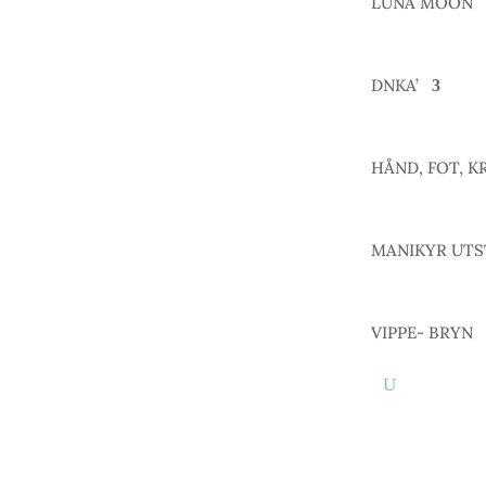
LUNA MOON
DNKA’
HÅND, FOT, K
MANIKYR UTS
VIPPE- BRYN