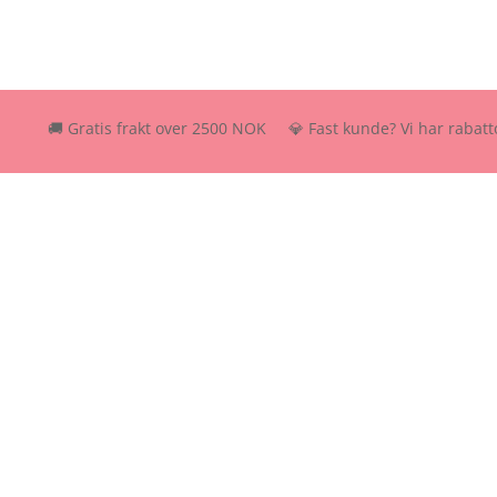
🚚 Gratis frakt over 2500 NOK 💎 Fast kunde? Vi har rabattordning 