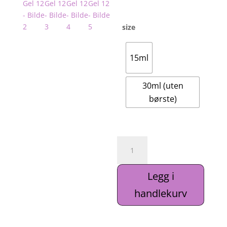
209k
til
309k
size
15ml
30ml (uten
børste)
Dark
Smart
Gel
Legg i
12
antall
handlekurv