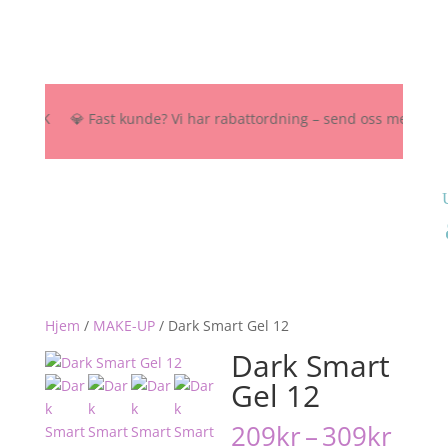
 NOK 💎 Fast kunde? Vi har rabattordning – send oss melding her, på 
Hjem
/
MAKE-UP
/
Dark Smart Gel 12
Dark Smart
Gel 12
Pris
209
kr
–
309
kr