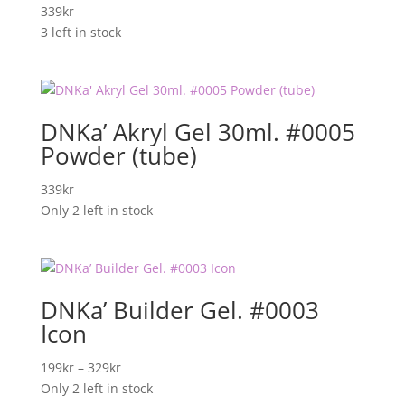
339
kr
3 left in stock
DNKa’ Akryl Gel 30ml. #0005
Powder (tube)
339
kr
Only 2 left in stock
DNKa’ Builder Gel. #0003
Icon
Prisområde:
199
kr
–
329
kr
199kr
Only 2 left in stock