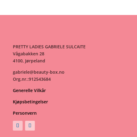
til
329kr
PRETTY LADIES GABRIELE SULCAITE
Vågabakken 28
4100, Jørpeland
gabriele@beauty-box.no
Org.nr.:912543684
Generelle Vilkår
Kjøpsbetingelser
Personvern