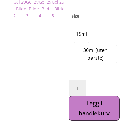
209k
til
309k
size
15ml
30ml (uten
børste)
Dark
Smart
Gel
Legg i
29
antall
handlekurv