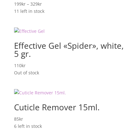
Prisområde:
199
kr
–
329
kr
199kr
11 left in stock
til
329kr
Effective Gel «Spider», white,
5 gr.
110
kr
Out of stock
Cuticle Remover 15ml.
85
kr
6 left in stock