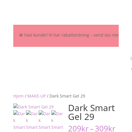
NOK 💎 Fast kunde? Vi har rabattordning – send oss melding her, på I
Hjem
/
MAKE-UP
/
Dark Smart Gel 29
Dark Smart
Gel 29
Pris
209
kr
–
309
kr