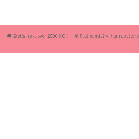
 Gratis frakt over 2500 NOK 💎 Fast kunde? Vi har rabattordning – s