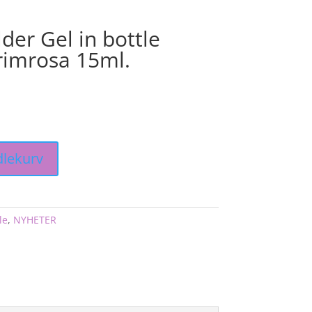
lder Gel in bottle
rimrosa 15ml.
dlekurv
le
,
NYHETER