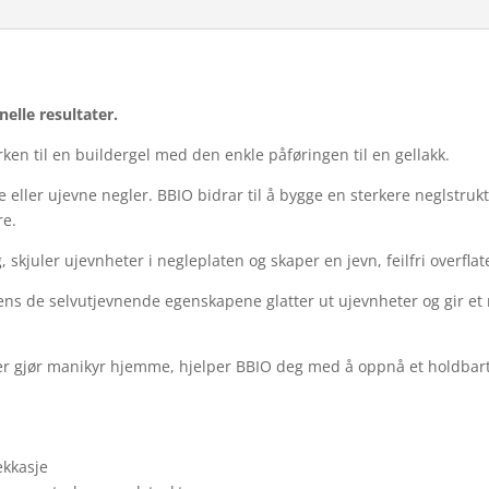
nelle resultater.
ken til en buildergel med den enkle påføringen til en gellakk.
ke eller ujevne negler. BBIO bidrar til å bygge en sterkere neglstru
re.
skjuler ujevnheter i negleplaten og skaper en jevn, feilfri overflat
ns de selvutjevnende egenskapene glatter ut ujevnheter og gir et 
ler gjør manikyr hjemme, hjelper BBIO deg med å oppnå et holdbart 
ekkasje