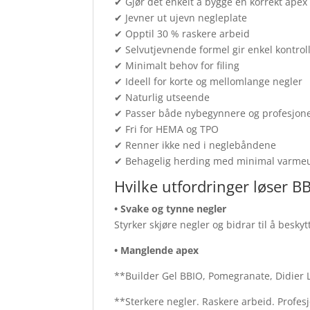
✔ Gjør det enkelt å bygge en korrekt apex
✔ Jevner ut ujevn negleplate
✔ Opptil 30 % raskere arbeid
✔ Selvutjevnende formel gir enkel kontrol
✔ Minimalt behov for filing
✔ Ideell for korte og mellomlange negler
✔ Naturlig utseende
✔ Passer både nybegynnere og profesjone
✔ Fri for HEMA og TPO
✔ Renner ikke ned i neglebåndene
✔ Behagelig herding med minimal varmeu
Hvilke utfordringer løser B
• Svake og tynne negler
Styrker skjøre negler og bidrar til å besky
• Manglende apex
**Builder Gel BBIO, Pomegranate, Didier 
**Sterkere negler. Raskere arbeid. Profesj