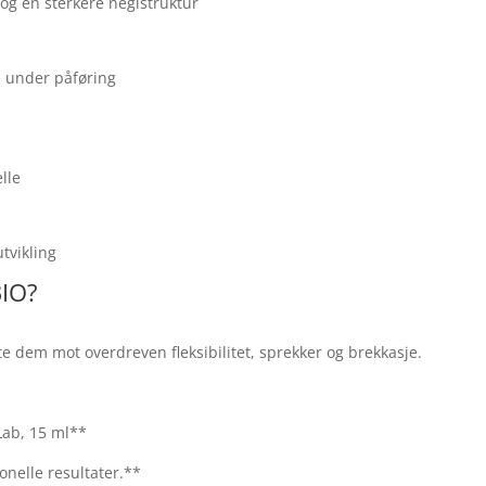
 og en sterkere neglstruktur
l under påføring
lle
tvikling
BIO?
tte dem mot overdreven fleksibilitet, sprekker og brekkasje.
Lab, 15 ml**
onelle resultater.**