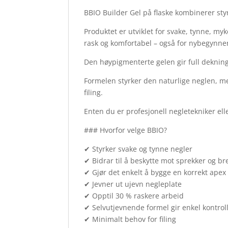
BBIO Builder Gel på flaske kombinerer styr
Produktet er utviklet for svake, tynne, my
rask og komfortabel – også for nybegynne
Den høypigmenterte gelen gir full dekning, 
Formelen styrker den naturlige neglen, me
filing.
Enten du er profesjonell negletekniker el
### Hvorfor velge BBIO?
✔ Styrker svake og tynne negler
✔ Bidrar til å beskytte mot sprekker og br
✔ Gjør det enkelt å bygge en korrekt apex
✔ Jevner ut ujevn negleplate
✔ Opptil 30 % raskere arbeid
✔ Selvutjevnende formel gir enkel kontrol
✔ Minimalt behov for filing