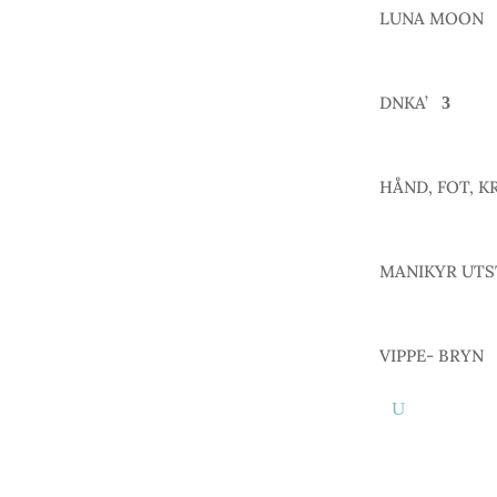
LUNA MOON
DNKA’
HÅND, FOT, K
MANIKYR UTS
VIPPE- BRYN