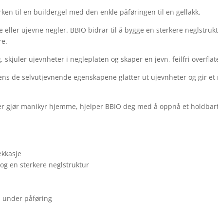
ken til en buildergel med den enkle påføringen til en gellakk.
ke eller ujevne negler. BBIO bidrar til å bygge en sterkere neglstru
re.
skjuler ujevnheter i negleplaten og skaper en jevn, feilfri overflat
ns de selvutjevnende egenskapene glatter ut ujevnheter og gir et 
ler gjør manikyr hjemme, hjelper BBIO deg med å oppnå et holdbart 
ekkasje
 og en sterkere neglstruktur
l under påføring