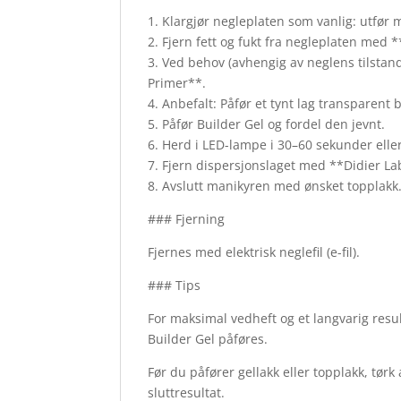
1. Klargjør negleplaten som vanlig: utfør
2. Fjern fett og fukt fra negleplaten med 
3. Ved behov (avhengig av neglens tilstan
Primer**.
4. Anbefalt: Påfør et tynt lag transparent
5. Påfør Builder Gel og fordel den jevnt.
6. Herd i LED-lampe i 30–60 sekunder elle
7. Fjern dispersjonslaget med **Didier La
8. Avslutt manikyren med ønsket topplakk
### Fjerning
Fjernes med elektrisk neglefil (e-fil).
### Tips
For maksimal vedheft og et langvarig resul
Builder Gel påføres.
Før du påfører gellakk eller topplakk, tør
sluttresultat.