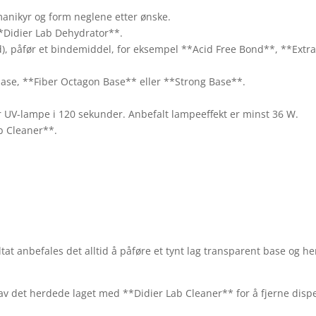
 manikyr og form neglene etter ønske.
**Didier Lab Dehydrator**.
d), påfør et bindemiddel, for eksempel **Acid Free Bond**, **Extra
 base, **Fiber Octagon Base** eller **Strong Base**.
r UV-lampe i 120 sekunder. Anbefalt lampeeffekt er minst 36 W.
b Cleaner**.
.
tat anbefales det alltid å påføre et tynt lag transparent base og he
k av det herdede laget med **Didier Lab Cleaner** for å fjerne disp