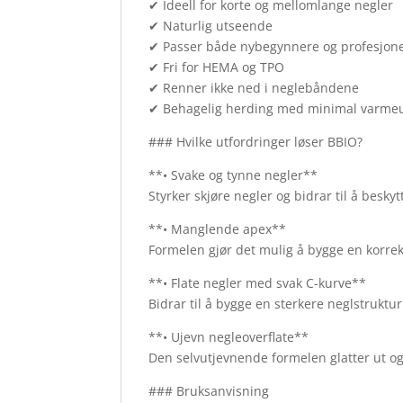
✔ Ideell for korte og mellomlange negler
✔ Naturlig utseende
✔ Passer både nybegynnere og profesjone
✔ Fri for HEMA og TPO
✔ Renner ikke ned i neglebåndene
✔ Behagelig herding med minimal varmeu
### Hvilke utfordringer løser BBIO?
**• Svake og tynne negler**
Styrker skjøre negler og bidrar til å besky
**• Manglende apex**
Formelen gjør det mulig å bygge en korrek
**• Flate negler med svak C-kurve**
Bidrar til å bygge en sterkere neglstrukt
**• Ujevn negleoverflate**
Den selvutjevnende formelen glatter ut og
### Bruksanvisning