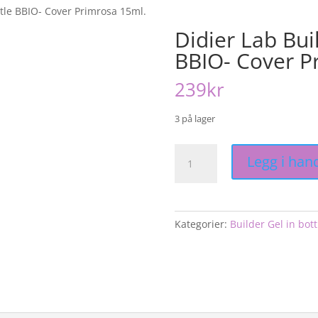
ttle BBIO- Cover Primrosa 15ml.
Didier Lab Bui
BBIO- Cover P
239
kr
3 på lager
Didier
Legg i han
Lab
Builder
Gel
in
Kategorier:
Builder Gel in bott
bottle
BBIO-
Cover
Primrosa
15ml.
antall