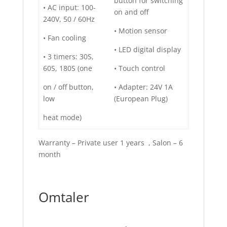
button for switching
• AC input: 100-
on and off
240V, 50 / 60Hz
• Motion sensor
• Fan cooling
• LED digital display
• 3 timers: 30S,
60S, 180S (one
• Touch control
on / off button,
• Adapter: 24V 1A
low
(European Plug)
heat mode)
Warranty – Private user 1 years , Salon – 6
month
Omtaler