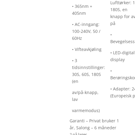
Lufttørker: 
• 365nm +
180S, en
405nm
knapp for a
på
• AC-inngang:
100-240V, 50 /
•
60Hz
Bevegelses
• Vifteavkjøling
• LED-digital
display
• 3
tidsinnstillinger:
•
30S, 60S, 180S
Berøringsko
(en
• Adapter: 
av/på-knapp,
(Europeisk 
lav
varmemodus)
Garanti – Privat bruker 1
år, Salong – 6 måneder
2 på lager