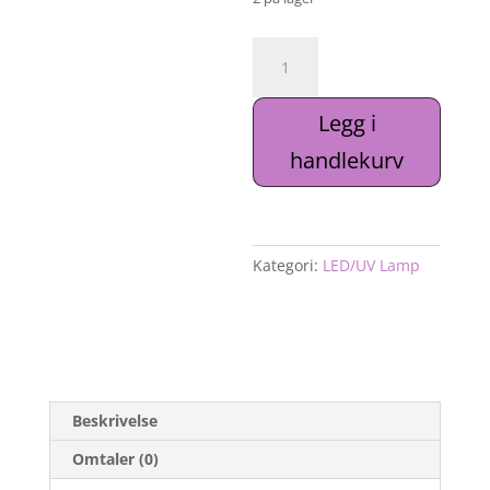
Didier
Lab
UV
Legg i
/Led
lamp
handlekurv
48w.
antall
Kategori:
LED/UV Lamp
Beskrivelse
Omtaler (0)