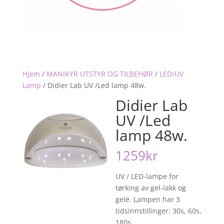
Hjem
/
MANIKYR UTSTYR OG TILBEHØR
/
LED/UV
Lamp
/
Didier Lab UV /Led lamp 48w.
Didier Lab
UV /Led
lamp 48w.
1259
kr
UV / LED-lampe for
tørking av gel-lakk og
gelé. Lampen har 3
tidsinnstillinger: 30s, 60s,
180s.