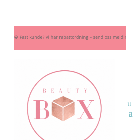
 💎 Fast kunde? Vi har rabattordning – send oss melding her, på Ins