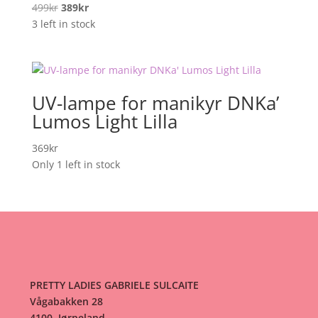
Opprinnelig
Nåværende
499
kr
389
kr
pris
pris
3 left in stock
var:
er:
499kr.
389kr.
UV-lampe for manikyr DNKa’
Lumos Light Lilla
369
kr
Only 1 left in stock
PRETTY LADIES GABRIELE SULCAITE
Vågabakken 28
4100, Jørpeland