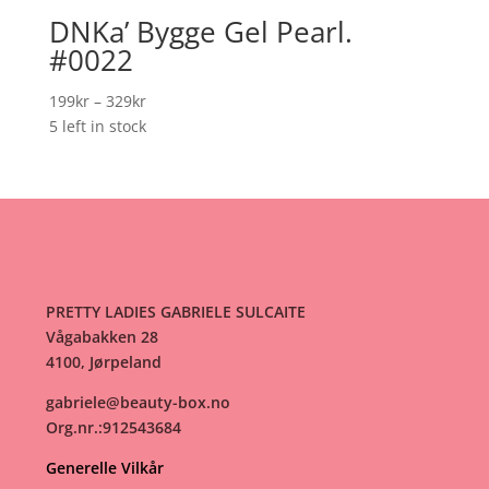
DNKa’ Bygge Gel Pearl.
#0022
Prisområde:
199
kr
–
329
kr
199kr
5 left in stock
til
329kr
PRETTY LADIES GABRIELE SULCAITE
Vågabakken 28
4100, Jørpeland
gabriele@beauty-box.no
Org.nr.:912543684
Generelle Vilkår