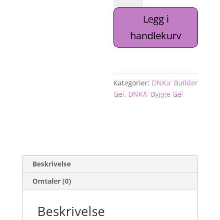
Gel
Legg i
#0037
Vision
handlekurv
antall
Kategorier:
DNKa' Builder
Gel
,
DNKA' Bygge Gel
Beskrivelse
Omtaler (0)
Beskrivelse