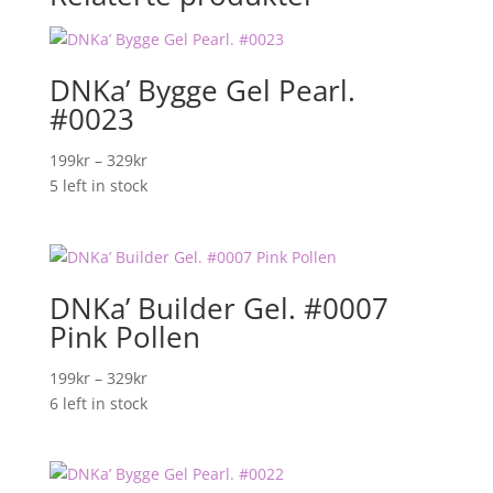
DNKa’ Bygge Gel Pearl.
#0023
Prisområde:
199
kr
–
329
kr
199kr
5 left in stock
til
329kr
DNKa’ Builder Gel. #0007
Pink Pollen
Prisområde:
199
kr
–
329
kr
199kr
6 left in stock
til
329kr