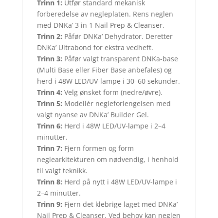
Trinn 1:
Utfør standard mekanisk
forberedelse av negleplaten. Rens neglen
med DNKa’ 3 in 1 Nail Prep & Cleanser.
Trinn 2:
Påfør DNKa’ Dehydrator. Deretter
DNKa’ Ultrabond for ekstra vedheft.
Trinn 3:
Påfør valgt transparent DNKa-base
(Multi Base eller Fiber Base anbefales) og
herd i 48W LED/UV-lampe i 30–60 sekunder.
Trinn 4:
Velg ønsket form (nedre/øvre).
Trinn 5:
Modellér negleforlengelsen med
valgt nyanse av DNKa’ Builder Gel.
Trinn 6:
Herd i 48W LED/UV-lampe i 2–4
minutter.
Trinn 7:
Fjern formen og form
neglearkitekturen om nødvendig, i henhold
til valgt teknikk.
Trinn 8:
Herd på nytt i 48W LED/UV-lampe i
2–4 minutter.
Trinn 9:
Fjern det klebrige laget med DNKa’
Nail Prep & Cleanser. Ved behov kan neglen