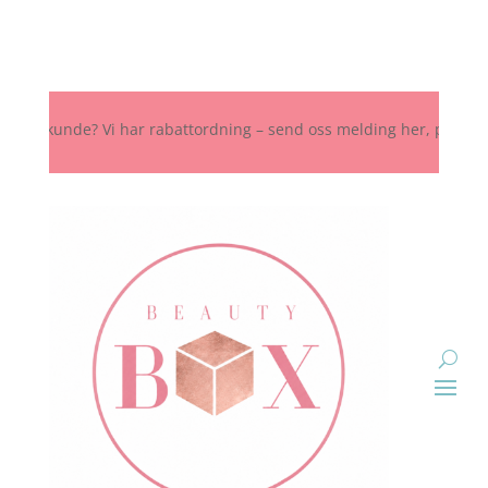
 kunde? Vi har rabattordning – send oss melding her, på Instagram e