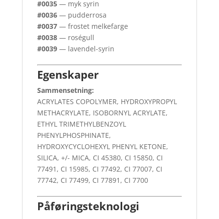
#0035
— myk syrin
#0036
— pudderrosa
#0037
— frostet melkefarge
#0038
— roségull
#0039
— lavendel-syrin
Egenskaper
Sammensetning:
ACRYLATES COPOLYMER, HYDROXYPROPYL
METHACRYLATE, ISOBORNYL ACRYLATE,
ETHYL TRIMETHYLBENZOYL
PHENYLPHOSPHINATE,
HYDROXYCYCLOHEXYL PHENYL KETONE,
SILICA, +/- MICA, CI 45380, CI 15850, CI
77491, CI 15985, CI 77492, CI 77007, CI
77742, CI 77499, CI 77891, CI 7700
Påføringsteknologi