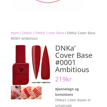
Hjem
/
DNKA'
/
DNKA' Cover Base
/
DNKa’ Cover Base
#0001 Ambitious
DNKa’
Cover Base
#0001
Ambitious
219
kr
Kjennetegn og
konsistens
DNKa’s Cover Bases er
universale