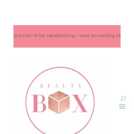
ast kunde? Vi har rabattordning – send oss melding her, på Instagra