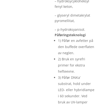
– hydroksycykloheksyl
fenyl keton,
– glyseryl dimetakrylat
pyromellitat,
– p-hydroksyanisol.
Påføringsteknologi
1) Påfør en avfetter på
den buffede overflaten
av neglen.
2) Bruk en syrefri
primer for ekstra
hefteevne.
3) Påfør DNKa’
substrat, hold under
LED- eller hybridlampe
i 60 sekunder. Ved
bruk av UV-lamper