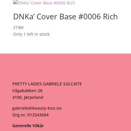
DNKa’ Cover Base #0006 Rich
219
kr
Only 1 left in stock
PRETTY LADIES GABRIELE SULCAITE
Vågabakken 28
4100, Jørpeland
gabriele@beauty-box.no
Org.nr.:912543684
Generelle Vilkår