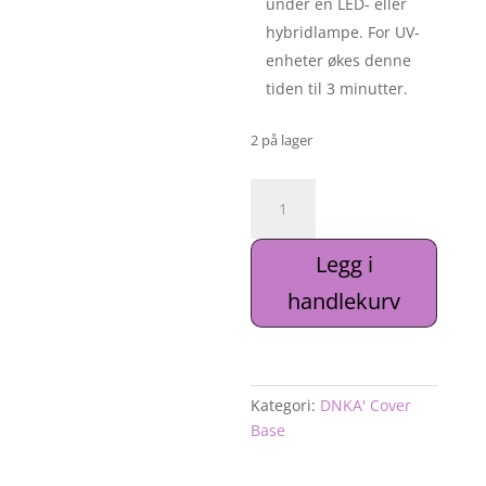
under en LED- eller
hybridlampe. For UV-
enheter økes denne
tiden til 3 minutter.
2 på lager
DNKa’
Cover
Base
Legg i
#0001
Ambitious
handlekurv
antall
Kategori:
DNKA' Cover
Base