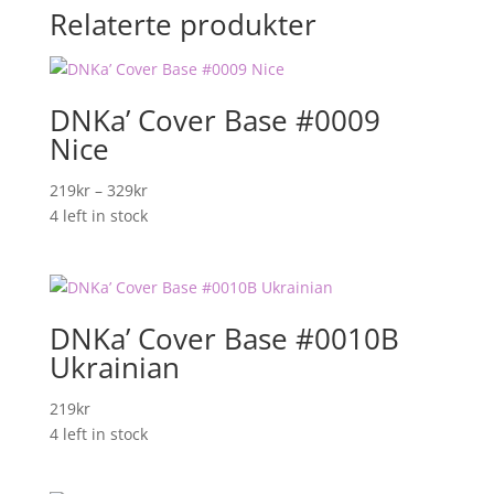
Relaterte produkter
DNKa’ Cover Base #0009
Nice
Prisområde:
219
kr
–
329
kr
219kr
4 left in stock
til
329kr
DNKa’ Cover Base #0010B
Ukrainian
219
kr
4 left in stock