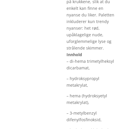
på krukkene, slik at du
enkelt kan finne en
nyanse du liker. Paletten
inkluderer kun trendy
nyanser: het rød,
upåklagelige nude,
uforglemmelige lyse og
strålende skimmer.
Innhold
– di-hema trimetylheksyl
dicarbamat,
– hydroksypropyl
metakrylat,
– hema (hydroksyetyl
metakrylat),
– 3-metylbenzyl
difenylfosfinoksid,