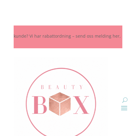
t kunde? Vi har rabattordning – send oss melding her, på Instagram e