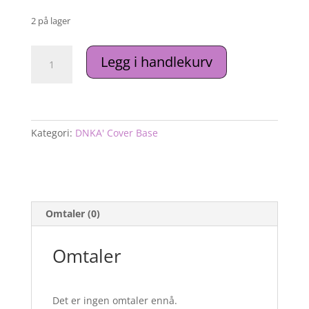
2 på lager
DNKa’
Legg i handlekurv
Cover
Base
#0016
Sincere
antall
Kategori:
DNKA' Cover Base
Omtaler (0)
Omtaler
Det er ingen omtaler ennå.