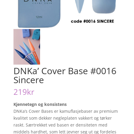
DNKa’ Cover Base #0016
Sincere
219
kr
Kjennetegn og konsistens
DNKa’s Cover Bases er kamuflasjebaser av premium
kvalitet som dekker negleplaten vakkert og tørker
raskt. Særtrekket ved basen er densiteten med
middels hardhet, som lett jevner seg ut og fordeles