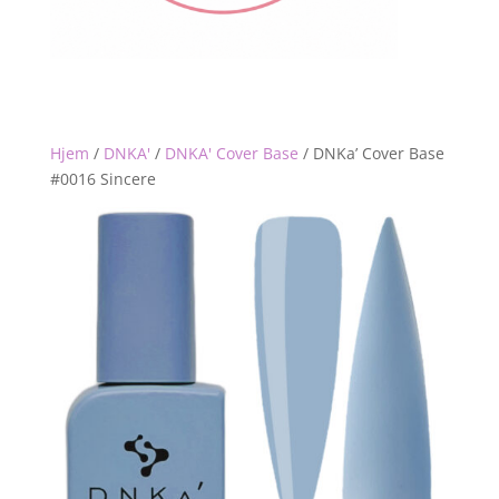
Hjem
/
DNKA'
/
DNKA' Cover Base
/
DNKa’ Cover Base
#0016 Sincere