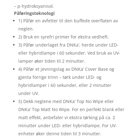
– p-hydroksyanisol.
Påføringsteknologi
1) Påfør en avfetter til den buffede overflaten av
neglen.
2) Bruk en syrefri primer for ekstra vedheft.
3) Påfør underlaget fra DNKa’, herde under LED-
eller hybridlampe i 60 sekunder. Ved bruk av UV-
lamper øker tiden til 2 minutter.
4) Påfør et jevningslag av DNKa’ Cover Base og
gjenta forrige trinn – tørk under LED- og
hybridlamper i 60 sekunder, eller 2 minutter
under UV.
5) Dekk neglene med DNKa’ Top No Wipe eller
DNKa’ Top Matt No Wipe. For en perfekt blank eller
matt effekt, anbefaler vi ekstra tørking på ca. 2
minutter under LED- eller hybridlampe. For UV-
enheter øker denne tiden til 3 minutter.