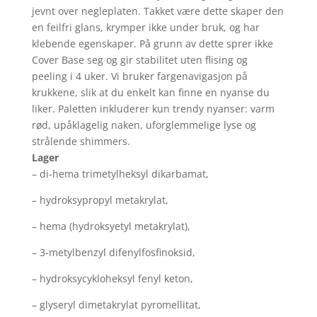
jevnt over negleplaten. Takket være dette skaper den
en feilfri glans, krymper ikke under bruk, og har
klebende egenskaper. På grunn av dette sprer ikke
Cover Base seg og gir stabilitet uten flising og
peeling i 4 uker. Vi bruker fargenavigasjon på
krukkene, slik at du enkelt kan finne en nyanse du
liker. Paletten inkluderer kun trendy nyanser: varm
rød, upåklagelig naken, uforglemmelige lyse og
strålende shimmers.
Lager
– di-hema trimetylheksyl dikarbamat,
– hydroksypropyl metakrylat,
– hema (hydroksyetyl metakrylat),
– 3-metylbenzyl difenylfosfinoksid,
– hydroksycykloheksyl fenyl keton,
– glyseryl dimetakrylat pyromellitat,