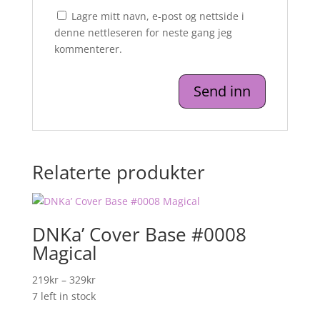
Lagre mitt navn, e-post og nettside i
denne nettleseren for neste gang jeg
kommenterer.
Relaterte produkter
DNKa’ Cover Base #0008
Magical
Prisområde:
219
kr
–
329
kr
219kr
7 left in stock
til