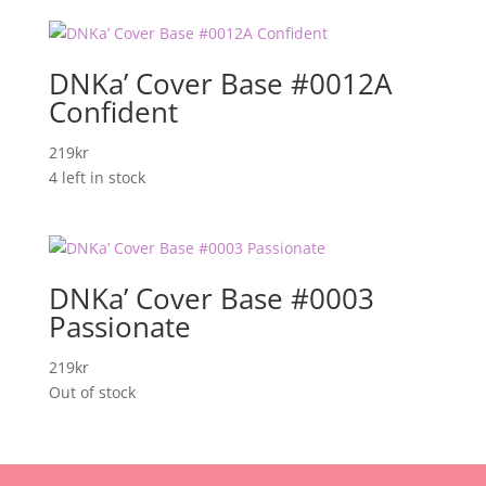
329kr
DNKa’ Cover Base #0012A
Confident
219
kr
4 left in stock
DNKa’ Cover Base #0003
Passionate
219
kr
Out of stock