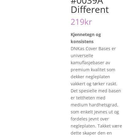
#0039A
Different
219
kr
Kjennetegn og
konsistens
DNKas Cover Bases er
universelle
kamuflasjebaser av
premium kvalitet som
dekker negleplaten
vakkert og tørker raskt.
Det spesielle med basen
er tettheten med
medium hardhetsgrad,
som enkelt jevnes ut og
fordeles jevnt over
negleplaten. Takket være
dette skaper den en