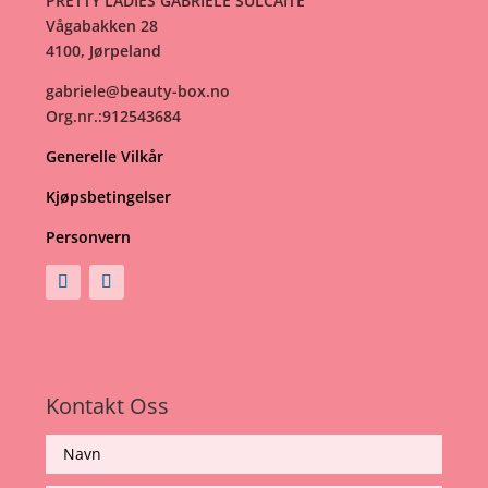
PRETTY LADIES GABRIELE SULCAITE
Vågabakken 28
4100, Jørpeland
gabriele@beauty-box.no
Org.nr.:912543684
Generelle Vilkår
Kjøpsbetingelser
Personvern
Kontakt Oss