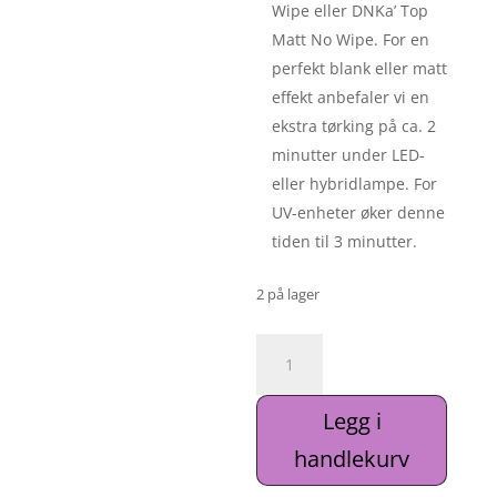
Wipe eller DNKa’ Top
Matt No Wipe. For en
perfekt blank eller matt
effekt anbefaler vi en
ekstra tørking på ca. 2
minutter under LED-
eller hybridlampe. For
UV-enheter øker denne
tiden til 3 minutter.
2 på lager
DNKa’
Cover
Base
Legg i
#0039A
Different
handlekurv
antall