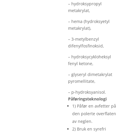
– hydroksypropyl
metakrylat,
– hema (hydroksyetyl
metakrylat),
– 3-metylbenzyl
difenylfosfinoksid,
– hydroksycykloheksyl
fenyl ketone,
– glyseryl dimetakrylat
pyromellitate,
– p-hydroksyanisol.
Påføringsteknologi
1) Påfør en avfetter på
den polerte overflaten
av neglen.
2) Bruk en syrefri