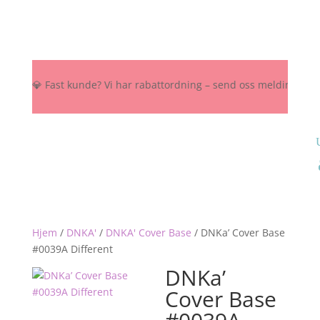
K 💎 Fast kunde? Vi har rabattordning – send oss melding her, på Ins
Hjem
/
DNKA'
/
DNKA' Cover Base
/
DNKa’ Cover Base
#0039A Different
DNKa’
Cover Base