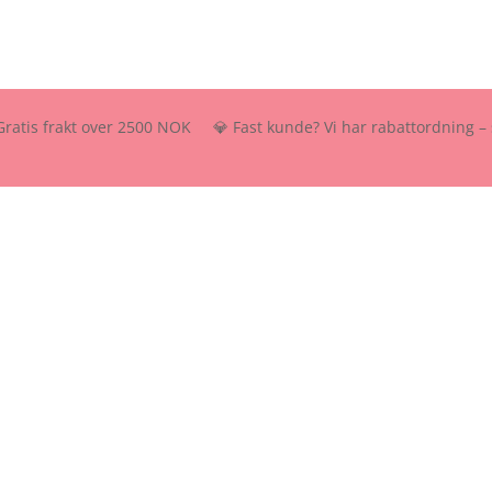
is frakt over 2500 NOK 💎 Fast kunde? Vi har rabattordning – send os