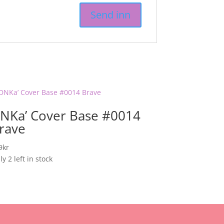
NKa’ Cover Base #0014
rave
9
kr
y 2 left in stock