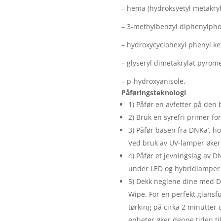
– hema (hydroksyetyl metakryl
– 3-methylbenzyl diphenylpho
– hydroxycyclohexyl phenyl ke
– glyseryl dimetakrylat pyromel
– p-hydroxyanisole.
Påføringsteknologi
1) Påfør en avfetter på den 
2) Bruk en syrefri primer for
3) Påfør basen fra DNKa’, h
Ved bruk av UV-lamper øker t
4) Påfør et jevningslag av D
under LED og hybridlamper i
5) Dekk neglene dine med D
Wipe. For en perfekt glansful
tørking på cirka 2 minutter
enheter øker denne tiden til