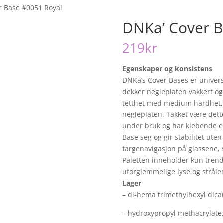
r Base #0051 Royal
DNKa’ Cover B
219
kr
Egenskaper og konsistens
DNKa’s Cover Bases er univer
dekker negleplaten vakkert og
tetthet med medium hardhet, s
negleplaten. Takket være dette
under bruk og har klebende e
Base seg og gir stabilitet uten 
fargenavigasjon på glassene, s
Paletten inneholder kun trend
uforglemmelige lyse og strål
Lager
– di-hema trimethylhexyl dic
– hydroxypropyl methacrylate