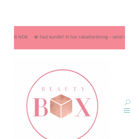
r 2500 NOK 💎 Fast kunde? Vi har rabattordning – send oss melding he