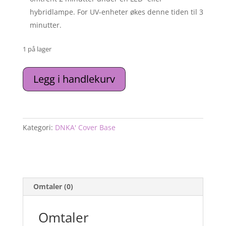
hybridlampe. For UV-enheter økes denne tiden til 3
minutter.
1 på lager
DNKa’
Legg i handlekurv
Cover
Base
#0064
Aquamarine
Kategori:
DNKA' Cover Base
antall
Omtaler (0)
Omtaler