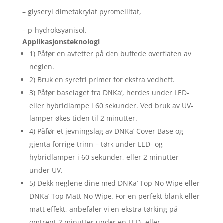
– glyseryl dimetakrylat pyromellitat,
– p-hydroksyanisol.
Applikasjonsteknologi
1) Påfør en avfetter på den buffede overflaten av
neglen.
2) Bruk en syrefri primer for ekstra vedheft.
3) Påfør baselaget fra DNKa’, herdes under LED-
eller hybridlampe i 60 sekunder. Ved bruk av UV-
lamper økes tiden til 2 minutter.
4) Påfør et jevningslag av DNKa’ Cover Base og
gjenta forrige trinn – tørk under LED- og
hybridlamper i 60 sekunder, eller 2 minutter
under UV.
5) Dekk neglene dine med DNKa’ Top No Wipe eller
DNKa’ Top Matt No Wipe. For en perfekt blank eller
matt effekt, anbefaler vi en ekstra tørking på
omtrent 2 minutter under en LED- eller