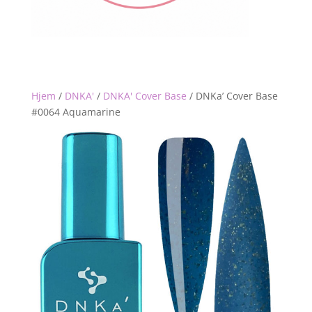
Hjem
/
DNKA'
/
DNKA' Cover Base
/
DNKa’ Cover Base
#0064 Aquamarine