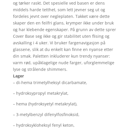
og tørker raskt. Det spesielle ved basen er dens
middels harde tetthet, som lett jevner seg ut og
fordeles jevnt over negleplaten. Takket være dette
skaper den en feilfri glans, krymper ikke under bruk
og har klebende egenskaper. På grunn av dette sprer
Cover Base seg ikke og gir stabilitet uten flising og
avskalling i 4 uker. Vi bruker fargenavigasjon på
glassene, slik at du enkelt kan finne en nyanse etter
din smak. Paletten inkluderer kun trendy nyanser:
varm rød, upåklagelige nude farger, uforglemmelige
lyse og strålende shimmers.
Lager
– di-hema trimetylheksyl dicarbamate,
– hydroksypropyl metakrylat,
– hema (hydroksyetyl metakrylat),
– 3-metylbenzyl difenylfosfinoksid,
– hydroksykloheksyl fenyl keton,