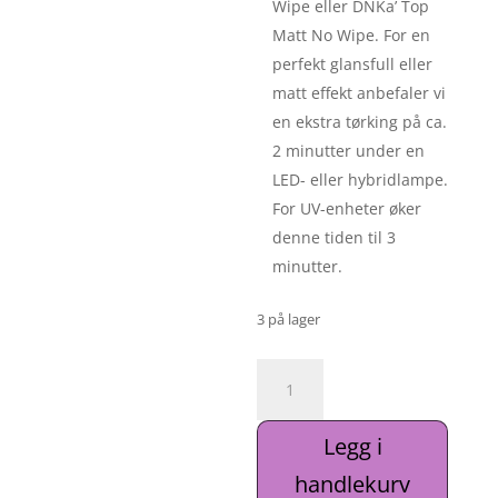
Wipe eller DNKa’ Top
Matt No Wipe. For en
perfekt glansfull eller
matt effekt anbefaler vi
en ekstra tørking på ca.
2 minutter under en
LED- eller hybridlampe.
For UV-enheter øker
denne tiden til 3
minutter.
3 på lager
DNKa’
Cover
Base
Legg i
#0086
Force
handlekurv