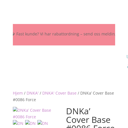
 💎 Fast kunde? Vi har rabattordning – send oss melding her, på Inst
Hjem
/
DNKA'
/
DNKA' Cover Base
/
DNKa’ Cover Base
#0086 Force
DNKa’
Cover Base