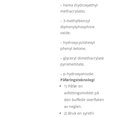
– hema (hydroxyethyl
methacrylate),
– 3-methylbenzyl
diphenylphosphine
oxide,
– hydroxycyclohexyl
phenyl ketone,
– glyceryl dimethacrylate
pyromellitate,
– p-hydroxyanisole.
Påføringsteknologi
1) Påfør en
avfettingsmiddel på
den buffede overflaten
av neglen.
2) Bruk en syrefri