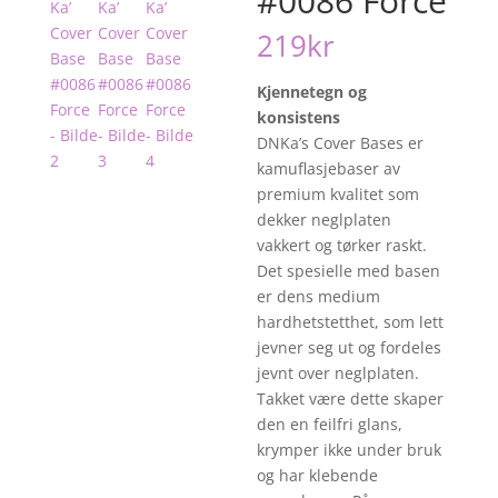
#0086 Force
219
kr
Kjennetegn og
konsistens
DNKa’s Cover Bases er
kamuflasjebaser av
premium kvalitet som
dekker neglplaten
vakkert og tørker raskt.
Det spesielle med basen
er dens medium
hardhetstetthet, som lett
jevner seg ut og fordeles
jevnt over neglplaten.
Takket være dette skaper
den en feilfri glans,
krymper ikke under bruk
og har klebende