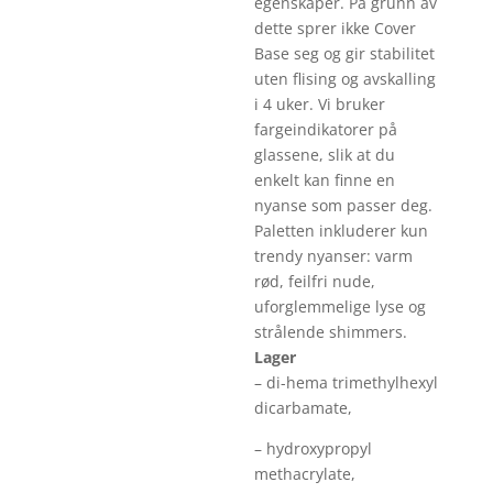
egenskaper. På grunn av
dette sprer ikke Cover
Base seg og gir stabilitet
uten flising og avskalling
i 4 uker. Vi bruker
fargeindikatorer på
glassene, slik at du
enkelt kan finne en
nyanse som passer deg.
Paletten inkluderer kun
trendy nyanser: varm
rød, feilfri nude,
uforglemmelige lyse og
strålende shimmers.
Lager
– di-hema trimethylhexyl
dicarbamate,
– hydroxypropyl
methacrylate,