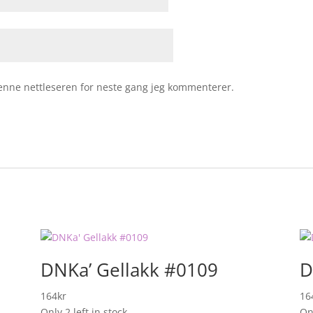
 denne nettleseren for neste gang jeg kommenterer.
DNKa’ Gellakk #0109
D
164
kr
16
Only 2 left in stock
Onl