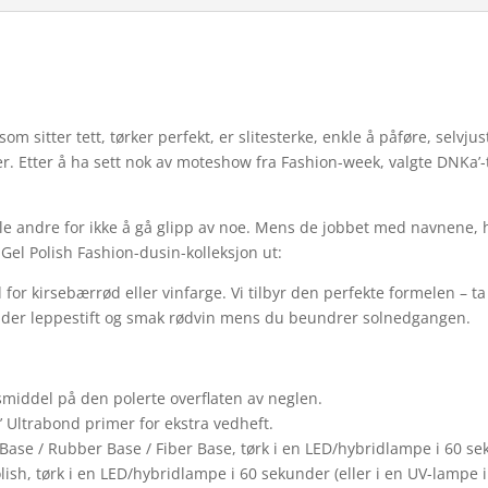
m sitter tett, tørker perfekt, er slitesterke, enkle å påføre, selvjus
-er. Etter å ha sett nok av moteshow fra Fashion-week, valgte DNKa
alle andre for ikke å gå glipp av noe. Mens de jobbet med navnene,
 Gel Polish Fashion-dusin-kolleksjon ut:
d for kirsebærrød eller vinfarge. Vi tilbyr den perfekte formelen – 
under leppestift og smak rødvin mens du beundrer solnedgangen.
gsmiddel på den polerte overflaten av neglen.
’ Ultrabond primer for ekstra vedheft.
ase / Rubber Base / Fiber Base, tørk i en LED/hybridlampe i 60 seku
ish, tørk i en LED/hybridlampe i 60 sekunder (eller i en UV-lampe i