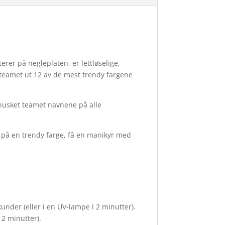
terer på negleplaten, er lettløselige,
’-teamet ut 12 av de mest trendy fargene
 husket teamet navnene på alle
ta på en trendy farge, få en manikyr med
nder (eller i en UV-lampe i 2 minutter).
 2 minutter).