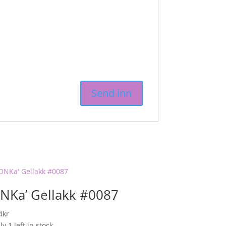
NKa’ Gellakk #0087
4
kr
y 1 left in stock