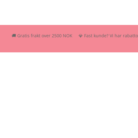
🚚 Gratis frakt over 2500 NOK 💎 Fast kunde? Vi har rabattordning –