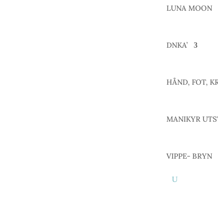
LUNA MOON
DNKA’
HÅND, FOT, K
MANIKYR UTS
VIPPE- BRYN