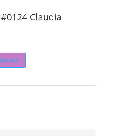
 #0124 Claudia
dlekurv