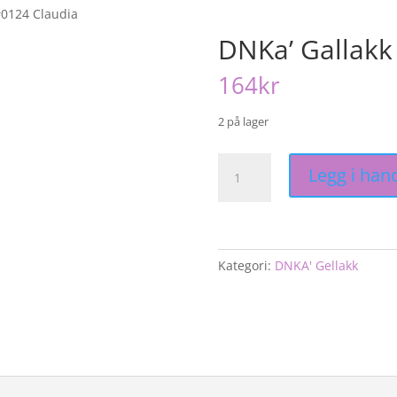
#0124 Claudia
DNKa’ Gallakk
164
kr
2 på lager
DNKa'
Legg i han
Gallakk
#0124
Claudia
antall
Kategori:
DNKA' Gellakk