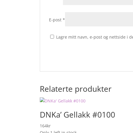
E-post
*
Lagre mitt navn, e-post og nettside i
Relaterte produkter
DNKa’ Gellakk #0100
164
kr
Only 1 left in stock