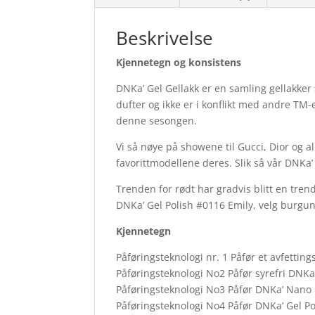
Beskrivelse
Kjennetegn og konsistens
DNKa’ Gel Gellakk er en samling gellakker so
dufter og ikke er i konflikt med andre TM
denne sesongen.
Vi så nøye på showene til Gucci, Dior og 
favorittmodellene deres. Slik så vår DNKa’
Trenden for rødt har gradvis blitt en tren
DNKa’ Gel Polish #0116 Emily, velg burg
Kjennetegn
Påføringsteknologi nr. 1 Påfør et avfettin
Påføringsteknologi No2 Påfør syrefri DNKa
Påføringsteknologi No3 Påfør DNKa’ Nano B
Påføringsteknologi No4 Påfør DNKa’ Gel Pol