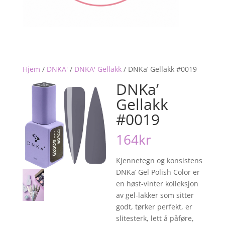
Hjem
/
DNKA'
/
DNKA' Gellakk
/
DNKa’ Gellakk #0019
DNKa’
Gellakk
#0019
164
kr
Kjennetegn og konsistens
DNKa’ Gel Polish Color er
en høst-vinter kolleksjon
av gel-lakker som sitter
godt, tørker perfekt, er
slitesterk, lett å påføre,