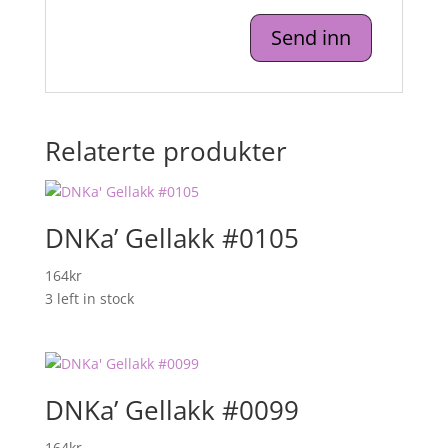
Relaterte produkter
DNKa’ Gellakk #0105
164
kr
3 left in stock
DNKa’ Gellakk #0099
164
kr