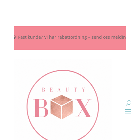
 💎 Fast kunde? Vi har rabattordning – send oss melding her, på Inst