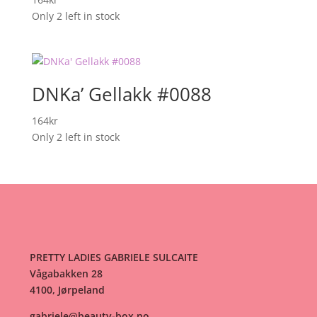
Only 2 left in stock
DNKa’ Gellakk #0088
164
kr
Only 2 left in stock
PRETTY LADIES GABRIELE SULCAITE
Vågabakken 28
4100, Jørpeland
gabriele@beauty-box.no