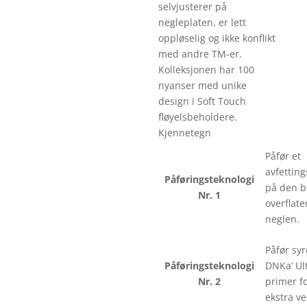
selvjusterer på
negleplaten, er lett
oppløselig og ikke konflikt
med andre TM-er.
Kolleksjonen har 100
nyanser med unike
design i Soft Touch
fløyelsbeholdere.
Kjennetegn
Påfør et
avfettin
Påføringsteknologi
på den b
Nr. 1
overflate
neglen.
Påfør syr
Påføringsteknologi
DNKa’ Ul
Nr. 2
primer f
ekstra ve