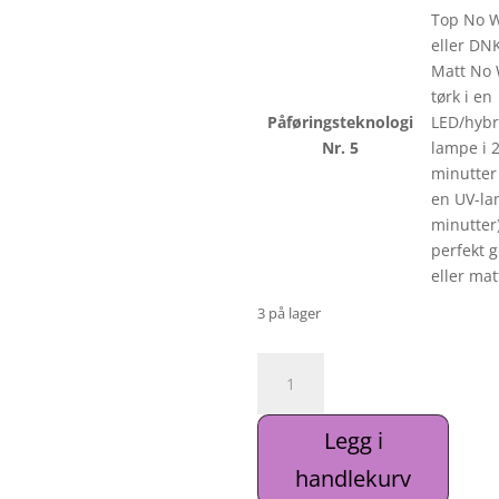
Top No 
eller DN
Matt No 
tørk i en
Påføringsteknologi
LED/hybr
Nr. 5
lampe i 
minutter 
en UV-la
minutter)
perfekt g
eller mat
3 på lager
DNKa'
Gellakk
#0019
Legg i
antall
handlekurv