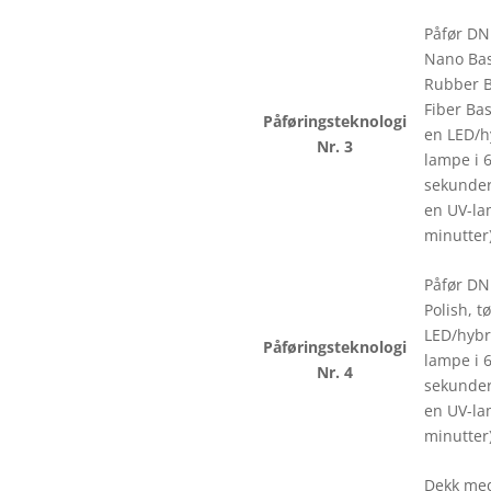
Påfør DN
Nano Bas
Rubber B
Fiber Bas
Påføringsteknologi
en LED/h
Nr. 3
lampe i 
sekunder 
en UV-la
minutter)
Påfør DN
Polish, tø
LED/hybr
Påføringsteknologi
lampe i 
Nr. 4
sekunder 
en UV-la
minutter)
Dekk me