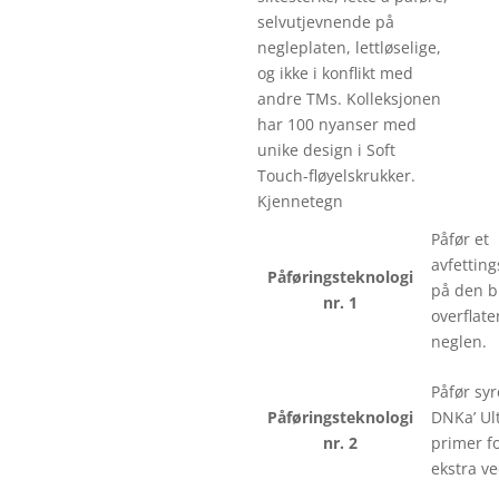
selvutjevnende på
negleplaten, lettløselige,
og ikke i konflikt med
andre TMs. Kolleksjonen
har 100 nyanser med
unike design i Soft
Touch-fløyelskrukker.
Kjennetegn
Påfør et
avfettin
Påføringsteknologi
på den b
nr. 1
overflate
neglen.
Påfør syr
Påføringsteknologi
DNKa’ Ul
nr. 2
primer f
ekstra ve