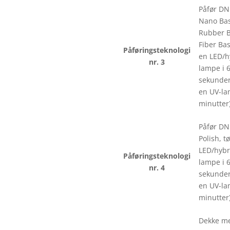
Påfør DN
Nano Bas
Rubber B
Fiber Bas
Påføringsteknologi
en LED/h
nr. 3
lampe i 
sekunder 
en UV-la
minutter)
Påfør DN
Polish, tø
LED/hybr
Påføringsteknologi
lampe i 
nr. 4
sekunder 
en UV-la
minutter)
Dekke m