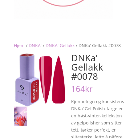
Hjem
/
DNKA'
/
DNKA' Gellakk
/
DNKa’ Gellakk #0078
DNKa’
Gellakk
#0078
164
kr
Kjennetegn og konsistens
DNKa’ Gel Polish-farge er
en høst-vinter-kolleksjon
av gelpolisher som sitter
tett, tørker perfekt, er
slitesterke, lette å påføre,