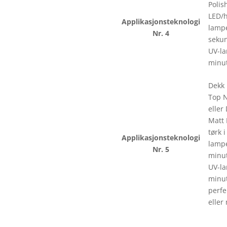
Polish
LED/
Applikasjonsteknologi
lampe
Nr. 4
sekun
UV-la
minut
Dekk
Top 
eller
Matt
tørk 
Applikasjonsteknologi
lampe
Nr. 5
minut
UV-la
minut
perfe
eller