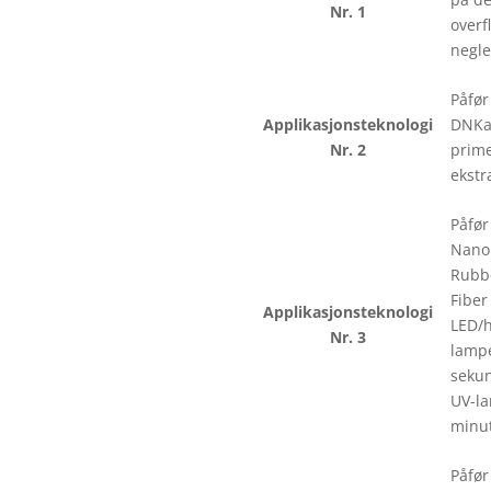
Nr. 1
overf
negle
Påfør
Applikasjonsteknologi
DNKa
Nr. 2
prime
ekstr
Påfør
Nano
Rubbe
Fiber
Applikasjonsteknologi
LED/
Nr. 3
lampe
sekun
UV-la
minut
Påfør