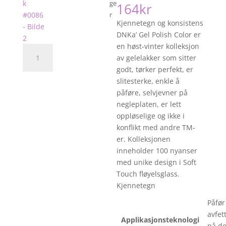
ge
164
kr
r
Kjennetegn og konsistens
DNKa’ Gel Polish Color er
en høst-vinter kolleksjon
DNKa'
av gelelakker som sitter
Gellakk
godt, tørker perfekt, er
#0086
slitesterke, enkle å
antall
påføre, selvjevner på
negleplaten, er lett
oppløselige og ikke i
konflikt med andre TM-
er. Kolleksjonen
inneholder 100 nyanser
med unike design i Soft
Touch fløyelsglass.
Kjennetegn
Påfør
avfet
Applikasjonsteknologi
på de