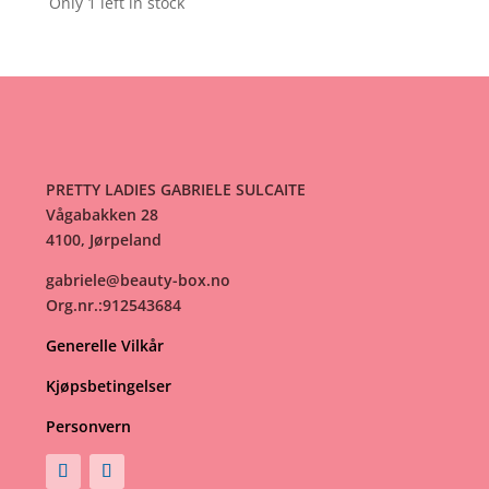
Only 1 left in stock
PRETTY LADIES GABRIELE SULCAITE
Vågabakken 28
4100, Jørpeland
gabriele@beauty-box.no
Org.nr.:912543684
Generelle Vilkår
Kjøpsbetingelser
Personvern