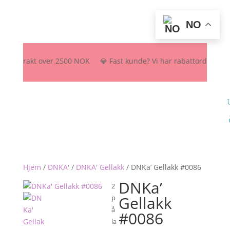
NO
atis frakt over 2500 NOK 💎 Fast kunde? Vi har rabattordning – send 
Hjem
/
DNKA'
/
DNKA' Gellakk
/
DNKa’ Gellakk #0086
DNKa’
2
Gellakk
p
å
#0086
la