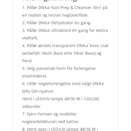
Påfør DNKa’ Nail Prep & Cleanser 3in1 på
en mattet og renset negloverflate.
Påfør DNKa’ Dehydrator én gang.
Påfør DNKa’ Ultrabond én gang for ekstra
vedheft.
Påfør ønsket transparent DNKa’ base coat
(anbefalt: Multi Base eller Fiber Base) og
herd.
Velg passende form for forlengelse
(nedre/øvre).
Utfør negleforlengelse med valgt DNKa’
Jelly Gel-nyanse.
Herd i LED/UV-lampe 48/36 W i 120/240
sekunder.
Fjern formen og modeller
neglearkitekturen ved behov.
Herd igjen i LED/UV-lampe 48/36 W i