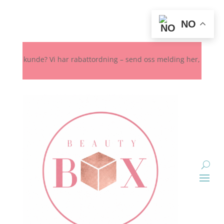
NO
t kunde? Vi har rabattordning – send oss melding her, på Instagram 