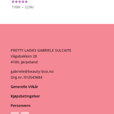
Prisområde:
199
kr
–
329
kr
Vurdert
5.00
199kr
av 5
til
329kr
PRETTY LADIES GABRIELE SULCAITE
Vågabakken 28
4100, Jørpeland
gabriele@beauty-box.no
Org.nr.:912543684
Generelle Vilkår
Kjøpsbetingelser
Personvern