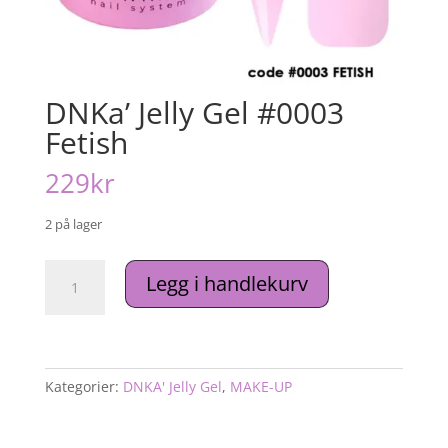
DNKa’ Jelly Gel #0003
Fetish
229
kr
2 på lager
DNKa’
Legg i handlekurv
Jelly
Gel
#0003
Fetish
antall
Kategorier:
DNKA' Jelly Gel
,
MAKE-UP