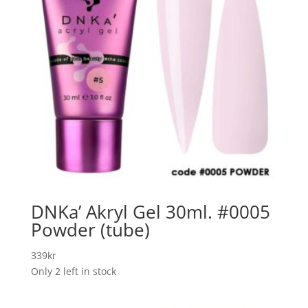
DNKa’ Akryl Gel 30ml. #0005
Powder (tube)
339
kr
Only 2 left in stock