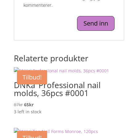
kommenterer.
Relaterte produkter
Tilbud!
DNKa’ Professional nail
molds, 36pcs #0001
Opprinnelig
Nåværende
87
kr
65
kr
pris
pris
3 left in stock
var:
er:
87kr.
65kr.
Tilbud!