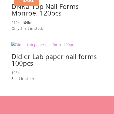
DNKa’ Top Nail Forms
Monroe, 120pcs
Opprinnelig
Nåværende
219
kr
164
kr
pris
pris
Only 2 left in stock
var:
er:
219kr.
164kr.
Didier Lab paper nail forms
100pcs.
105
kr
3 left in stock