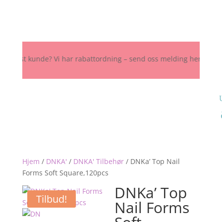
ast kunde? Vi har rabattordning – send oss melding her, på Instagram
Hjem
/
DNKA'
/
DNKA' Tilbehør
/
DNKa’ Top Nail
Forms Soft Square,120pcs
DNKa’ Top
Tilbud!
Nail Forms