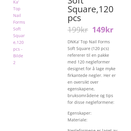
Soft
Square,120
pcs
Opprinneli
Nåv
199
kr
149
kr
pris
pris
var:
er:
DNKa’ Top Nail Forms
199kr.
149k
Soft Square (120 pcs)
refererer til en pakke
med 120 negleformer
designet for å lage myke
firkantede negler. Her er
en oversikt over
egenskapene,
bruksområdene og tips
for disse negleformene:
Egenskaper:
Materiale:
Negleformene er laget av