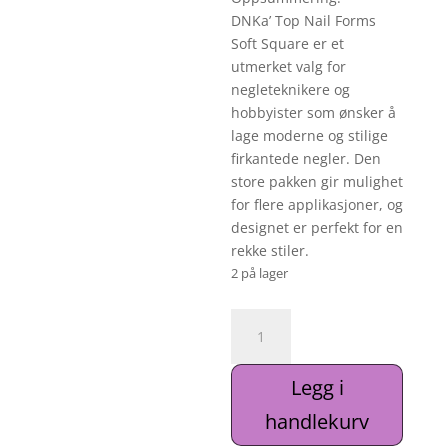
DNKa’ Top Nail Forms
Soft Square er et
utmerket valg for
negleteknikere og
hobbyister som ønsker å
lage moderne og stilige
firkantede negler. Den
store pakken gir mulighet
for flere applikasjoner, og
designet er perfekt for en
rekke stiler.
2 på lager
DNKa'
Top
Nail
Legg i
Forms
Soft
handlekurv
Square,120pcs