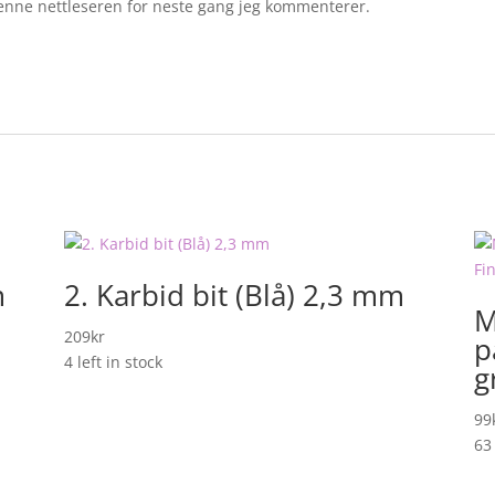
 denne nettleseren for neste gang jeg kommenterer.
m
2. Karbid bit (Blå) 2,3 mm
M
209
kr
p
4 left in stock
g
99
63 