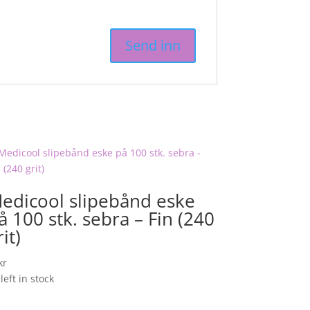
edicool slipebånd eske
å 100 stk. sebra – Fin (240
rit)
kr
left in stock