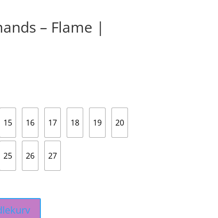
amands – Flame |
15
16
17
18
19
20
25
26
27
dlekurv