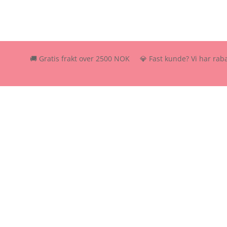
🚚 Gratis frakt over 2500 NOK 💎 Fast kunde? Vi har rabattordni