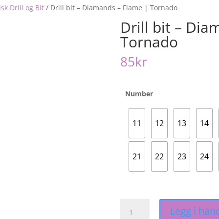
isk Drill og Bit
/
Drill bit – Diamands – Flame | Tornado
Drill bit – Di
Tornado
85
kr
Number
11
12
13
14
21
22
23
24
Drill
Legg i han
bit