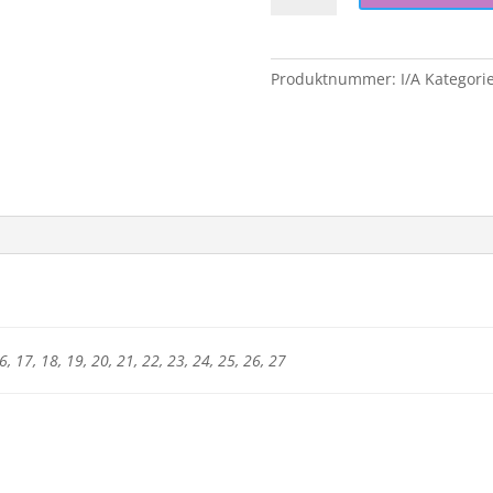
–
Diamands
–
Produktnummer:
I/A
Kategorie
Flame
|
Tornado
antall
6, 17, 18, 19, 20, 21, 22, 23, 24, 25, 26, 27