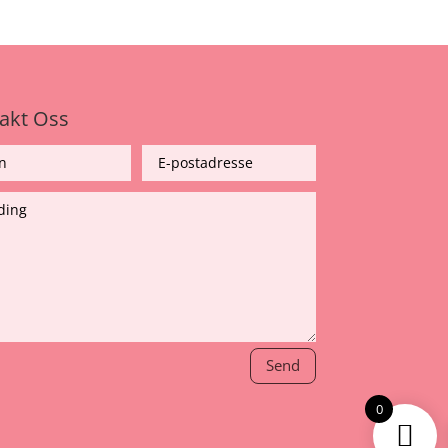
akt Oss
Send
0