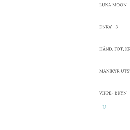
LUNA MOON
DNKA’
HÅND, FOT, K
MANIKYR UTS
VIPPE- BRYN