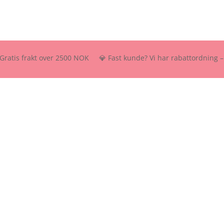
 frakt over 2500 NOK 💎 Fast kunde? Vi har rabattordning – send oss 