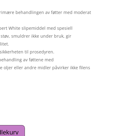
 primære behandlingen av føtter med moderat
xpert White slipemiddel med spesiell
støv, smuldrer ikke under bruk, gir
itet.
 sikkerheten til prosedyren.
orbehandling av føttene med
 oljer eller andre midler påvirker ikke filens
dlekurv