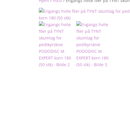
Hjem
/
Fotfil
/
Engangs hvite filer på TYNT sku