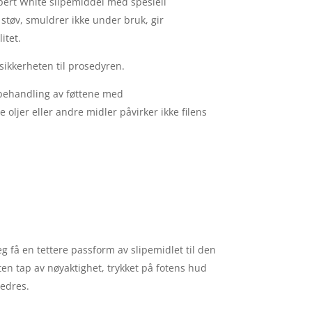
xpert White slipemiddel med spesiell
støv, smuldrer ikke under bruk, gir
itet.
 sikkerheten til prosedyren.
orbehandling av føttene med
 oljer eller andre midler påvirker ikke filens
eg få en tettere passform av slipemidlet til den
en tap av nøyaktighet, trykket på fotens hud
edres.