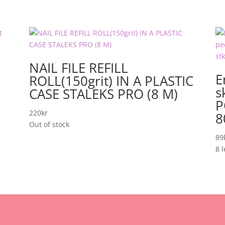
NAIL FILE REFILL
E
ROLL(150grit) IN A PLASTIC
s
CASE STALEKS PRO (8 M)
P
220
kr
8
Out of stock
89
8 l