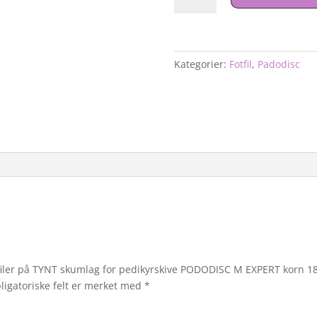
filer
på
TYNT
skumlag
Kategorier:
Fotfil
,
Padodisc
for
pedikyrskive
PODODISC
M
EXPERT
korn
180
(50
stk)
antall
e filer på TYNT skumlag for pedikyrskive PODODISC M EXPERT korn 18
ligatoriske felt er merket med
*