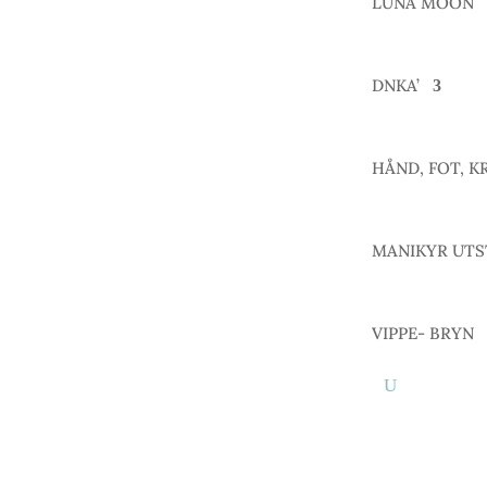
LUNA MOON
DNKA’
HÅND, FOT, K
MANIKYR UTS
VIPPE- BRYN