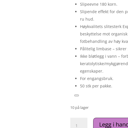
Slipeevne 180 korn.
Slipende effekt for den
ru hud.
Høykvalitets slitesterk E
beskyttelse mot organisk 
fotbehandling av høy kval
Pålitelig limbase – sikrer
Ikke bløtlegg i vann – f
keratolytiske/mykgjørende
egenskaper.
For engangsbruk.
50 stk per pakke.
10 på lager
Engangs
Legg i han
hvite