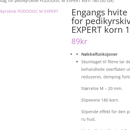
mlag for pedikyrskive PODODISC M EXPERT korn 180 (50 stk)
Engangs hvite 
for pedikyrsk
EXPERT korn 18
89
kr
Nøkkelfunksjoner
Skumlaget til filene lar d
behandlede overflaten ut
reduseres, demping forb
Størrelse M – 20 mm.
Slipeevne 180 korn.
Slipende effekt for den
ru hud.