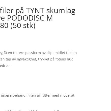
filer på TYNT skumlag
ive PODODISC M
0 (50 stk)
eg få en tettere passform av slipemidlet til den
en tap av nøyaktighet, trykket på fotens hud
edres.
 primære behandlingen av føtter med moderat