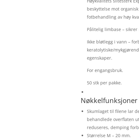
Høykvalitets slitesterk E
beskyttelse mot organisk 
fotbehandling av høy kval
Pålitelig limbase – sikrer
Ikke bløtlegg i vann – f
keratolytiske/mykgjørende
egenskaper.
For engangsbruk.
50 stk per pakke.
Nøkkelfunksjoner
Skumlaget til filene lar d
behandlede overflaten ut
reduseres, demping forb
Størrelse M – 20 mm.