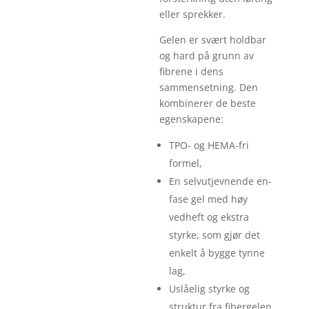
eller sprekker.
Gelen er svært holdbar
og hard på grunn av
fibrene i dens
sammensetning. Den
kombinerer de beste
egenskapene:
TPO- og HEMA-fri
formel,
En selvutjevnende en-
fase gel med høy
vedheft og ekstra
styrke, som gjør det
enkelt å bygge tynne
lag,
Uslåelig styrke og
struktur fra fibergelen,