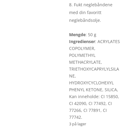
Fukt neglebåndene
med din favoritt
neglebåndsolje.
Mengde
: 50 g
Ingredienser
: ACRYLATES
COPOLYMER,
POLYMETHYL
METHACRYLATE,
TRIETHOXYCAPRYLYLSILA
NE,
HYDROXYCYCLOHEXYL
PHENYL KETONE, SILICA,
Kan inneholde: CI 15850,
CI 42090, CI 77492, CI
77266, CI 77891, CI
77742.
3 på lager