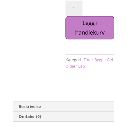
Fiber
Bygge
Gel
Legg i
Didier
Lab
handlekurv
Pink
Blush
50g
antall
Kategori:
Fiber Bygge Gel
Didier Lab
Beskrivelse
Omtaler (0)