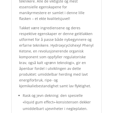
teknikere. Alle de viktigste og mest
essensielle egenskapene for
manikyrmestere er samlet i denne lille
flasken – et ekte kvalitetsjuvel!
Takket være ingrediensene og deres
respektive egenskaper er denne gelélakken
utformet for å passe både nybegynnere og
erfarne teknikere. Hydroxycyclohexyl Phenyl
Ketone, en revolusjonerende organisk
komponent som oppfyller regulatoriske
krav, også kalt «grønn teknologi», gir en
åpenbar fordel i utviklingen av dette
produktet: umiddelbar herding med lavt
energiforbruk, ripe- og
kjemikaliebestandighet samt lav flyktighet.
Rask og jevn dekning: den spesielle
«liquid gum effect»-konsistensen dekker
umiddelbart ujevnheter i negleplaten.