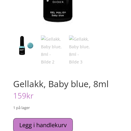
Gellakk, Baby blue, 8ml
159
kr
1 på lager
Gellakk,
Legg i handlekurv
Baby