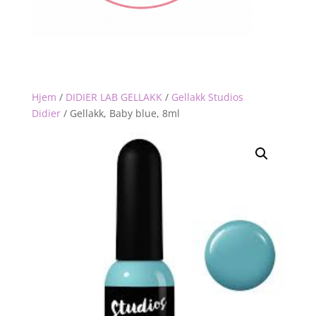
Hjem
/
DIDIER LAB GELLAKK
/
Gellakk Studios
Didier
/
Gellakk, Baby blue, 8ml