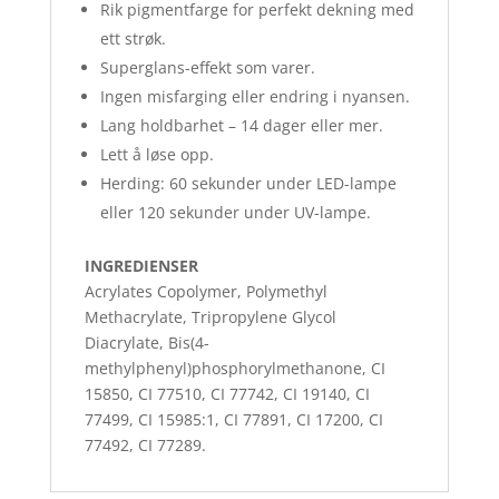
Rik pigmentfarge for perfekt dekning med
ett strøk.
Superglans-effekt som varer.
Ingen misfarging eller endring i nyansen.
Lang holdbarhet – 14 dager eller mer.
Lett å løse opp.
Herding: 60 sekunder under LED-lampe
eller 120 sekunder under UV-lampe.
INGREDIENSER
Acrylates Copolymer, Polymethyl
Methacrylate, Tripropylene Glycol
Diacrylate, Bis(4-
methylphenyl)phosphorylmethanone, CI
15850, CI 77510, CI 77742, CI 19140, CI
77499, CI 15985:1, CI 77891, CI 17200, CI
77492, CI 77289.