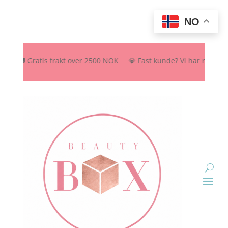
NO
🚚 Gratis frakt over 2500 NOK 💎 Fast kunde? Vi har rabattordning