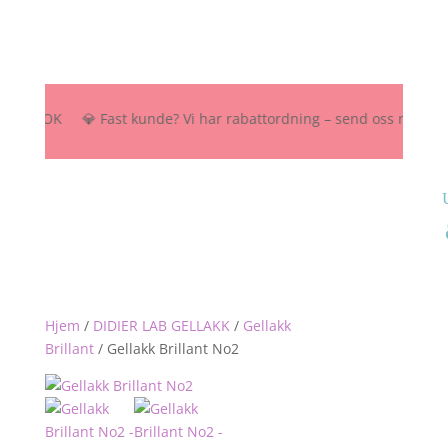
500 NOK 💎 Fast kunde? Vi har rabattordning – send oss melding her, 
Hjem
/
DIDIER LAB GELLAKK
/
Gellakk
Brillant
/
Gellakk Brillant No2