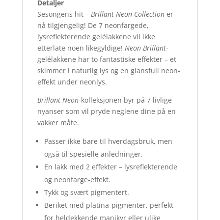
Detaljer
Sesongens hit –
Brillant Neon Collection
er
nå tilgjengelig! De 7 neonfargede,
lysreflekterende gelélakkene vil ikke
etterlate noen likegyldige!
Neon Brillant
-
gelélakkene har to fantastiske effekter – et
skimmer i naturlig lys og en glansfull neon-
effekt under neonlys.
Brillant Neon
-kolleksjonen byr på 7 livlige
nyanser som vil pryde neglene dine på en
vakker måte.
Passer ikke bare til hverdagsbruk, men
også til spesielle anledninger.
En lakk med 2 effekter – lysreflekterende
og neonfarge-effekt.
Tykk og svært pigmentert.
Beriket med platina-pigmenter, perfekt
for heldekkende manikyr eller ulike