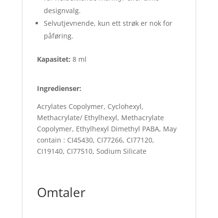
designvalg.
Selvutjevnende, kun ett strøk er nok for
påføring.
Kapasitet:
8 ml
Ingredienser:
Acrylates Copolymer, Cyclohexyl,
Methacrylate/ Ethylhexyl, Methacrylate
Copolymer, Ethylhexyl Dimethyl PABA, May
contain : CI45430, CI77266, CI77120,
CI19140, CI77510, Sodium Silicate
Omtaler