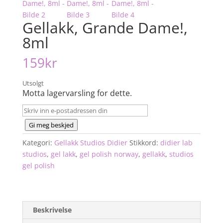
Gellakk, Grande Dame!,
8ml
159
kr
Utsolgt
Motta lagervarsling for dette.
Gi meg beskjed
Kategori:
Gellakk Studios Didier
Stikkord:
didier lab
studios
,
gel lakk
,
gel polish norway
,
gellakk
,
studios
gel polish
Beskrivelse