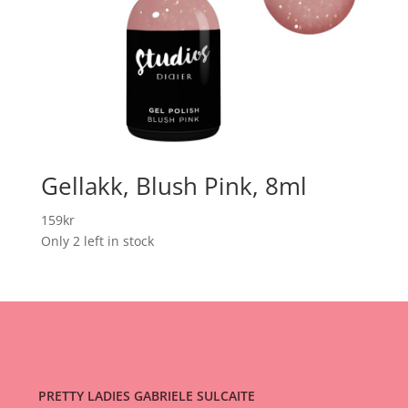
Gellakk, Blush Pink, 8ml
159
kr
Only 2 left in stock
PRETTY LADIES GABRIELE SULCAITE