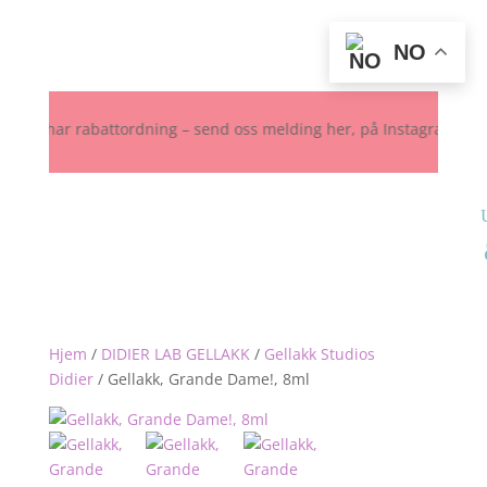
NO
 har rabattordning – send oss melding her, på Instagram eller Faceb
Hjem
/
DIDIER LAB GELLAKK
/
Gellakk Studios
Didier
/
Gellakk, Grande Dame!, 8ml