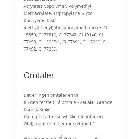
Acrylates Copolymer, Polymethyl
Methacrylate, Tripropylene Glycol
Diacrylate, Bis(4-
methylphenyl)phosphorylmethanone, CI
15850, CI 77510, CI 77742, CI 19140, CI
77499, CI 15985:1, CI 77891, CI 17200, CI
77492, CI 77289.
Omtaler
Det er ingen omtaler ennå.
Bli den første til å omtale «Gellakk, Grande
Dame!, 8ml»
Din e-postadresse vil ikke bli publisert.
Obligatoriske felt er merket med
*
Vurderingen din
*