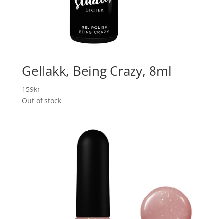
Gellakk, Being Crazy, 8ml
159
kr
Out of stock