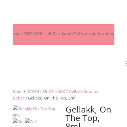
 frakt over 2500 NOK 💎 Fast kunde? Vi har rabattordning – send oss 
Hjem
/
DIDIER LAB GELLAKK
/
Gellakk Studios
Didier
/
Gellakk, On The Top, 8ml
Gellakk, On
The Top,
8ml