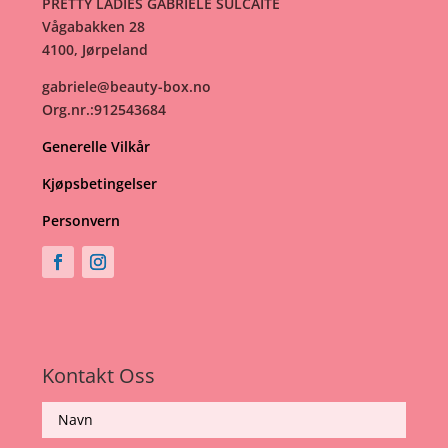
PRETTY LADIES GABRIELE SULCAITE
Vågabakken 28
4100, Jørpeland
gabriele@beauty-box.no
Org.nr.:912543684
Generelle Vilkår
Kjøpsbetingelser
Personvern
Kontakt Oss