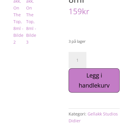
159
kr
3 på lager
Gellakk,
On
The
Legg i
Top,
8ml
handlekurv
antall
Kategori:
Gellakk Studios
Didier