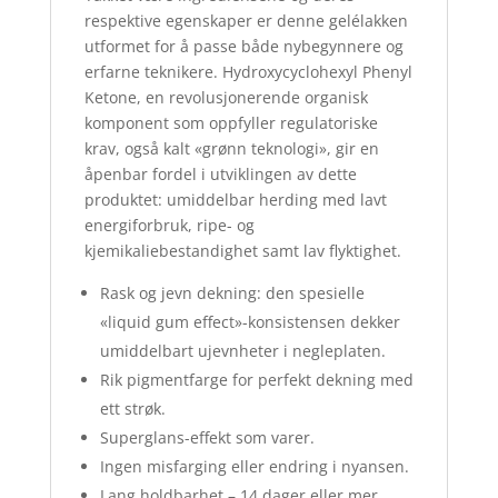
respektive egenskaper er denne gelélakken
utformet for å passe både nybegynnere og
erfarne teknikere. Hydroxycyclohexyl Phenyl
Ketone, en revolusjonerende organisk
komponent som oppfyller regulatoriske
krav, også kalt «grønn teknologi», gir en
åpenbar fordel i utviklingen av dette
produktet: umiddelbar herding med lavt
energiforbruk, ripe- og
kjemikaliebestandighet samt lav flyktighet.
Rask og jevn dekning: den spesielle
«liquid gum effect»-konsistensen dekker
umiddelbart ujevnheter i negleplaten.
Rik pigmentfarge for perfekt dekning med
ett strøk.
Superglans-effekt som varer.
Ingen misfarging eller endring i nyansen.
Lang holdbarhet – 14 dager eller mer.