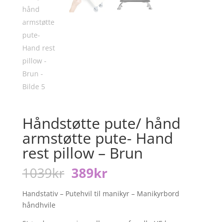
Håndstøtte pute/ hånd
armstøtte pute- Hand
rest pillow – Brun
Opprinnelig
Nåværende
1039
kr
389
kr
pris
pris
var:
er:
Handstativ – Putehvil til manikyr – Manikyrbord
1039kr.
389kr.
håndhvile