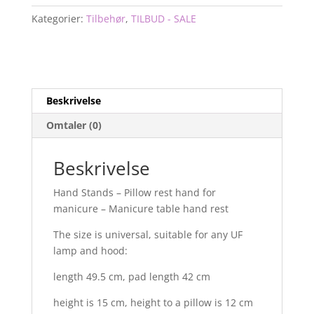
pute-
Hand
Kategorier:
Tilbehør
,
TILBUD - SALE
rest
pillow
-
Brun
antall
Beskrivelse
Omtaler (0)
Beskrivelse
Hand Stands – Pillow rest hand for
manicure – Manicure table hand rest
The size is universal, suitable for any UF
lamp and hood:
length 49.5 cm, pad length 42 cm
height is 15 cm, height to a pillow is 12 cm