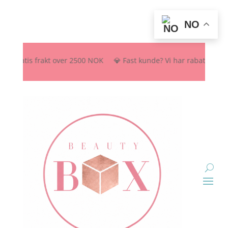
NO
 Gratis frakt over 2500 NOK 💎 Fast kunde? Vi har rabattordning – se