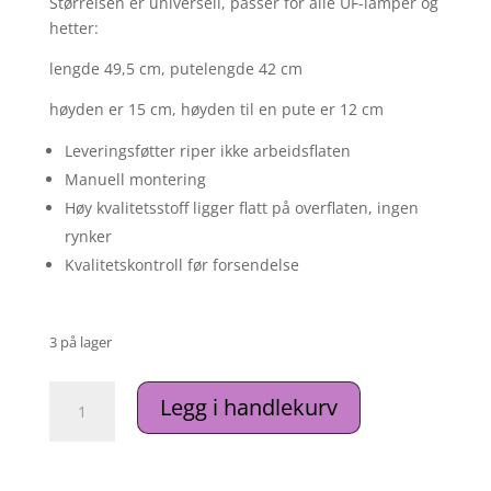
Størrelsen er universell, passer for alle UF-lamper og
hetter:
lengde 49,5 cm, putelengde 42 cm
høyden er 15 cm, høyden til en pute er 12 cm ⠀
Leveringsføtter riper ikke arbeidsflaten
Manuell montering
Høy kvalitetsstoff ligger flatt på overflaten, ingen
rynker
Kvalitetskontroll før forsendelse
3 på lager
Håndstøtte
Legg i handlekurv
pute/
hånd
armstøtte