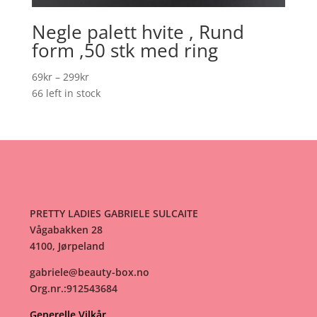
Negle palett hvite , Rund
form ,50 stk med ring
Prisområde:
69
kr
–
299
kr
69kr
66 left in stock
til
299kr
PRETTY LADIES GABRIELE SULCAITE
Vågabakken 28
4100, Jørpeland
gabriele@beauty-box.no
Org.nr.:912543684
Generelle Vilkår