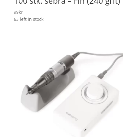
100 stk. sebra – Fin (240 grit)
99
kr
63 left in stock