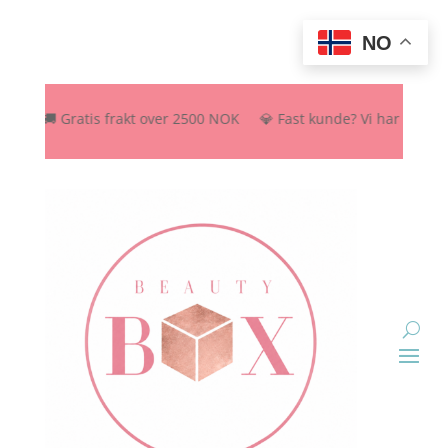
NO
🚚 Gratis frakt over 2500 NOK 💎 Fast kunde? Vi har rabattordnin