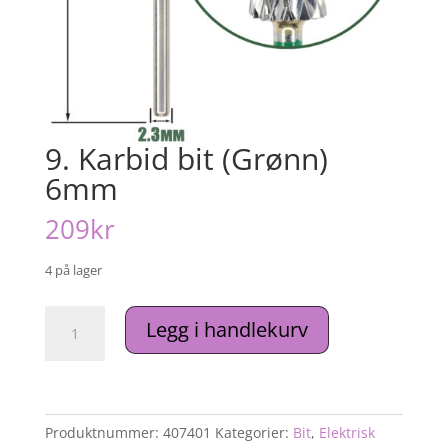
9. Karbid bit (Grønn)
6mm
209
kr
4 på lager
9.
Legg i handlekurv
Karbid
bit
(Grønn)
6mm
antall
Produktnummer:
407401
Kategorier:
Bit
,
Elektrisk