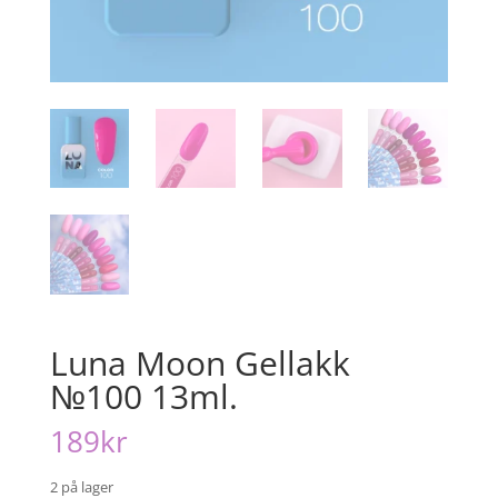
Luna Moon Gellakk
№100 13ml.
189
kr
2 på lager