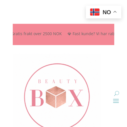
NO
🚚 Gratis frakt over 2500 NOK 💎 Fast kunde? Vi har rabattordning –