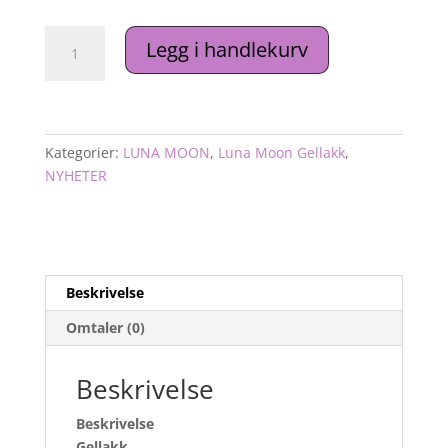
Luna
Legg i handlekurv
Moon
Gellakk
№100
13ml.
antall
Kategorier:
LUNA MOON
,
Luna Moon Gellakk
,
NYHETER
Beskrivelse
Omtaler (0)
Beskrivelse
Beskrivelse
Gellakk