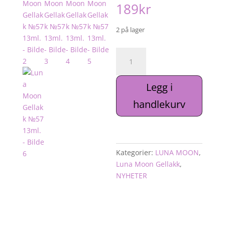
189
kr
2 på lager
Luna
Moon
Gellakk
Legg i
№57
13ml.
handlekurv
antall
Kategorier:
LUNA MOON
,
Luna Moon Gellakk
,
NYHETER