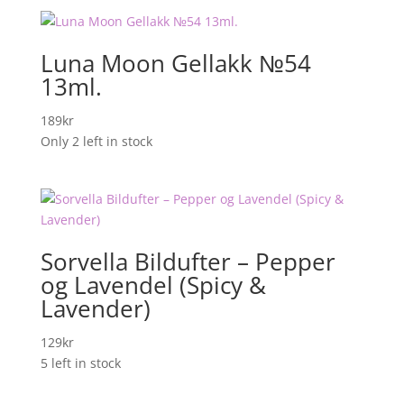
Luna Moon Gellakk №54
13ml.
189
kr
Only 2 left in stock
Sorvella Bildufter – Pepper
og Lavendel (Spicy &
Lavender)
129
kr
5 left in stock