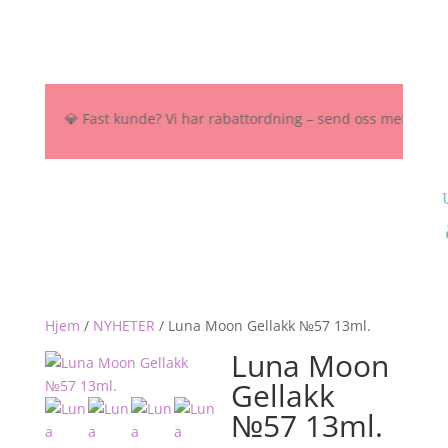
 NOK 💎 Fast kunde? Vi har rabattordning – send oss melding her, på
Hjem
/
NYHETER
/
Luna Moon Gellakk №57 13ml.
Luna Moon
Gellakk
№57 13ml.