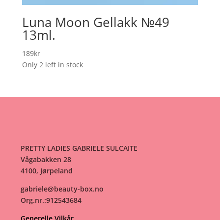
Luna Moon Gellakk №49
13ml.
189
kr
Only 2 left in stock
PRETTY LADIES GABRIELE SULCAITE
Vågabakken 28
4100, Jørpeland
gabriele@beauty-box.no
Org.nr.:912543684
Generelle Vilkår