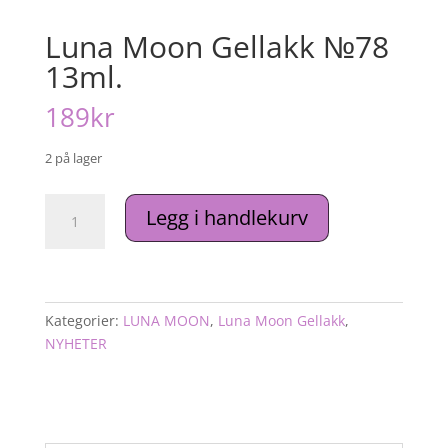
Luna Moon Gellakk №78
13ml.
189
kr
2 på lager
Luna
Legg i handlekurv
Moon
Gellakk
№78
13ml.
antall
Kategorier:
LUNA MOON
,
Luna Moon Gellakk
,
NYHETER