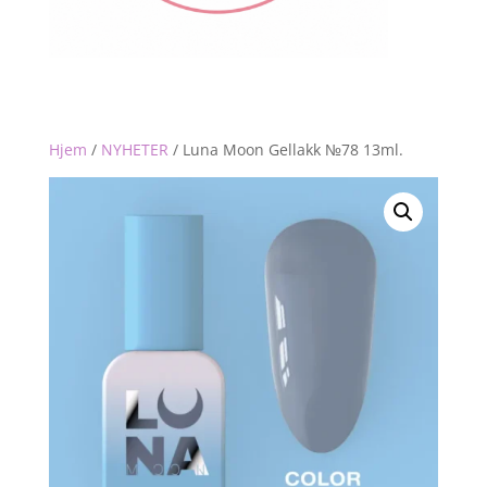
Hjem
/
NYHETER
/
Luna Moon Gellakk №78 13ml.