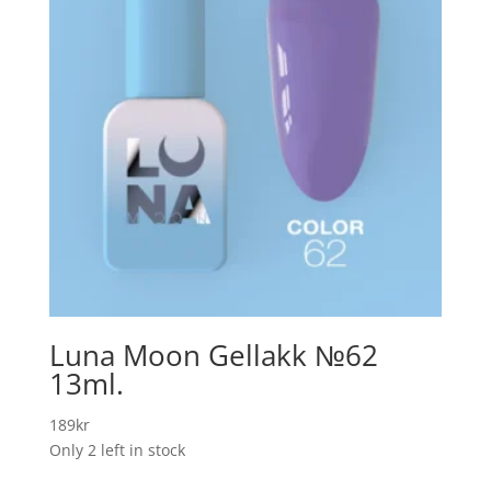
Luna Moon Gellakk №62
13ml.
189
kr
Only 2 left in stock