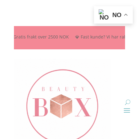
NO
🚚 Gratis frakt over 2500 NOK 💎 Fast kunde? Vi har rabattordning –