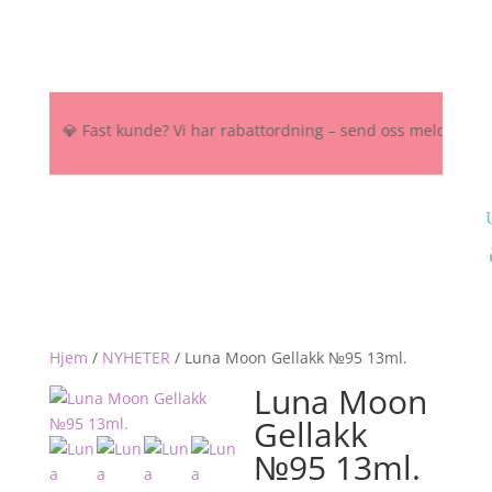
NOK 💎 Fast kunde? Vi har rabattordning – send oss melding her, på 
Hjem
/
NYHETER
/
Luna Moon Gellakk №95 13ml.
Luna Moon
Gellakk
№95 13ml.