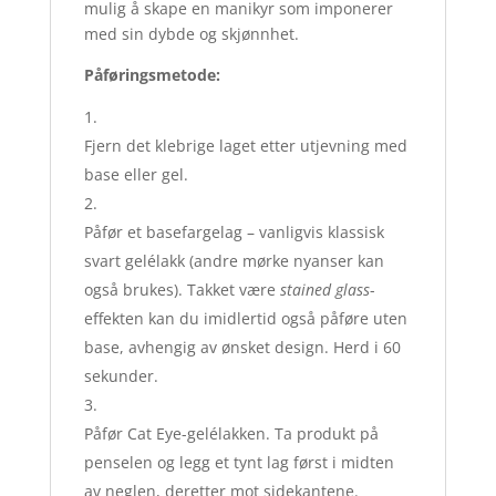
mulig å skape en manikyr som imponerer
med sin dybde og skjønnhet.
Påføringsmetode:
Fjern det klebrige laget etter utjevning med
base eller gel.
Påfør et basefargelag – vanligvis klassisk
svart gelélakk (andre mørke nyanser kan
også brukes). Takket være
stained glass
-
effekten kan du imidlertid også påføre uten
base, avhengig av ønsket design. Herd i 60
sekunder.
Påfør Cat Eye-gelélakken. Ta produkt på
penselen og legg et tynt lag først i midten
av neglen, deretter mot sidekantene.