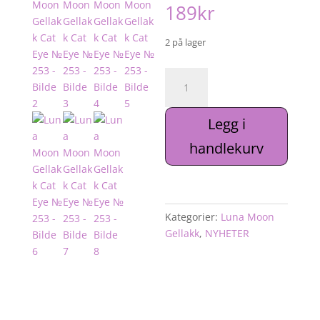
189
kr
2 på lager
Luna
Moon
Gellakk
Legg i
Cat
Eye
handlekurv
№
253
antall
Kategorier:
Luna Moon
Gellakk
,
NYHETER