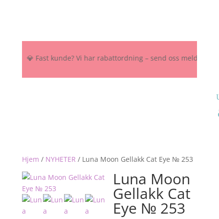
OK 💎 Fast kunde? Vi har rabattordning – send oss melding her, på I
Hjem
/
NYHETER
/
Luna Moon Gellakk Cat Eye № 253
Luna Moon
Gellakk Cat
Eye № 253