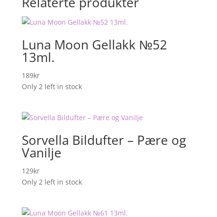
Relaterte produkter
Luna Moon Gellakk №52
13ml.
189
kr
Only 2 left in stock
Sorvella Bildufter – Pære og
Vanilje
129
kr
Only 2 left in stock