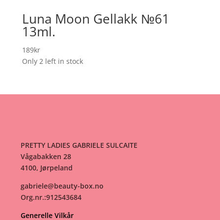
Luna Moon Gellakk №61
13ml.
189
kr
Only 2 left in stock
PRETTY LADIES GABRIELE SULCAITE
Vågabakken 28
4100, Jørpeland
gabriele@beauty-box.no
Org.nr.:912543684
Generelle Vilkår