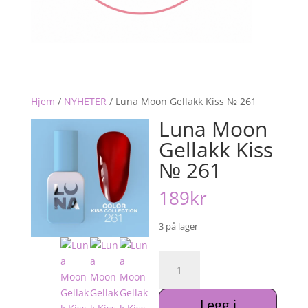
Hjem
/
NYHETER
/
Luna Moon Gellakk Kiss № 261
Luna Moon
Gellakk Kiss
№ 261
189
kr
3 på lager
Luna
Moon
Gellakk
Legg i
Kiss