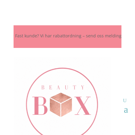
 Fast kunde? Vi har rabattordning – send oss melding her, på Insta